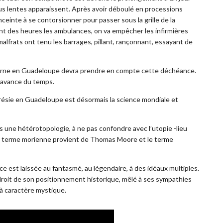
lus lentes apparaissent. Après avoir déboulé en processions
ceinte à se contorsionner pour passer sous la grille de la
nt des heures les ambulances, on va empêcher les infirmières
malfrats ont tenu les barrages, pillant, rançonnant, essayant de
oderne en Guadeloupe devra prendre en compte cette déchéance.
l’avance du temps.
érésie en Guadeloupe est désormais la science mondiale et
 une hétérotopologie, à ne pas confondre avec l’utopie -lieu
(le terme morienne provient de Thomas Moore et le terme
e est laissée au fantasmé, au légendaire, à des idéaux multiples.
droit de son positionnement historique, mêlé à ses sympathies
 à caractère mystique.