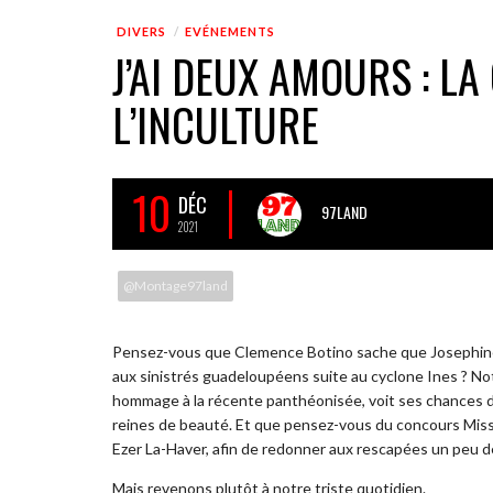
DIVERS
EVÉNEMENTS
J’AI DEUX AMOURS : L
L’INCULTURE
10
DÉC
97LAND
2021
@Montage97land
Pensez-vous que Clemence Botino sache que Josephine Ba
aux sinistrés guadeloupéens suite au cyclone Ines ? No
hommage à la récente panthéonisée, voit ses chances d’
reines de beauté. Et que pensez-vous du concours Miss 
Ezer La-Haver, afin de redonner aux rescapées un peu de 
Mais revenons plutôt à notre triste quotidien.