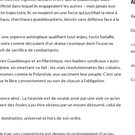
A
ficiel dans lequel ils engageaient les autres – mais jamais eux-
te trajectoire, ils se muaient en une force qui justifiait la mise à
R
taux, chercheurs guadeloupéens, laissés sans défense face à la
De
une urgence axiologique qualifiant tout enjeu, toute bataille,
 voire comme découlant d’un drame cosmique dont l’issue ne
« 
rit de sacrifice de combattants.
mo
en Guadeloupe et en Martinique, nos leaders syndicaux s’auto-
Jo
be, en omettant ce fait : les vrais révolutionnaires (les cubains,
utonomes comme la Polynésie, eux vaccinent leur peuple. C’est une
Co
r le libre consentement ou non de chacun à l’obligation
once ainsi : La tyrannie est de vouloir avoir par une voie ce qu’on
ent des foules a pu être obtenu par un moyen détourné, celui de
de domination, universel et hors de son ordre.
lle tuer son compatriote est devenu le prolongement d’un jeu.