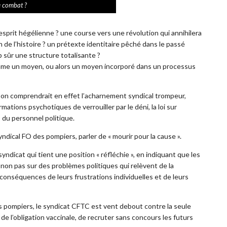
 combat ?
’esprit hégélienne ? une course vers une révolution qui annihilera
in de l’histoire ? un prétexte identitaire pêché dans le passé
p sûr une structure totalisante ?
omme un moyen, ou alors un moyen incorporé dans un processus
, on comprendrait en effet l’acharnement syndical trompeur,
ations psychotiques de verrouiller par le déni, la loi sur
s du personnel politique.
ical FO des pompiers, parler de « mourir pour la cause ».
syndicat qui tient une position « réfléchie », en indiquant que les
t non pas sur des problèmes politiques qui relèvent de la
 conséquences de leurs frustrations individuelles et de leurs
des pompiers, le syndicat CFTC est vent debout contre la seule
 de l’obligation vaccinale, de recruter sans concours les futurs