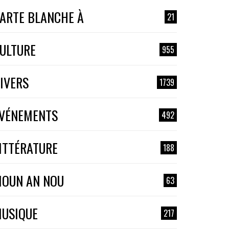
ARTE BLANCHE À
21
ULTURE
955
IVERS
1739
VÉNEMENTS
492
ITTÉRATURE
188
OUN AN NOU
63
USIQUE
217