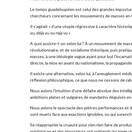
Le temps guadeloupéen est celui des grandes impostur
chercheurs concernant les mouvements de masses en 
Il s’agirait « d’une utopie régressive à caractère historiq
vu, déjà vu ou reja vu »
A quoi assiste-t-on selon lui ? À un mouvement de mass
révolutionnaire, et de socialisme théorique, puis pratiq
masses, à une idéologie vague ayant pour but l’incarnation
directe, la mise en avant du nationalisme, la propagande,
Il existe une alternative, selon lui, à l’aveuglement média
réflexion philosophique, ce que nous ne cessons de rab
Nous avions l’intuition d’une défaite absolue des intelli
ambitions plates et vulgaires de mandarins déguisés en 
Nous avions le spectacle des piètres performances et de
sont muets face aux exactions ignobles, ou qui surenché
Se réapproprier la cruauté pour n’en rien faire de produc
prédatrices et des imposteurs ont prétendu incarner une 