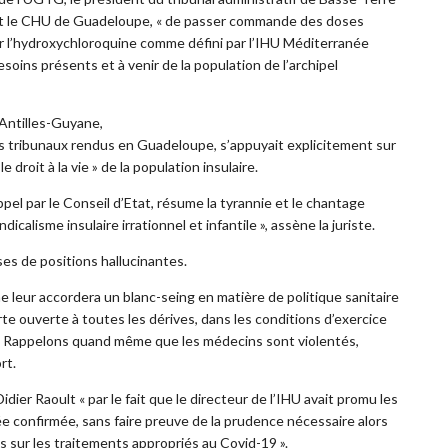
et le CHU de Guadeloupe, « de passer commande des doses
r l’hydroxychloroquine comme défini par l’IHU Méditerranée
esoins présents et à venir de la population de l’archipel
 Antilles-Guyane,
des tribunaux rendus en Guadeloupe, s’appuyait explicitement sur
 droit à la vie » de la population insulaire.
el par le Conseil d’Etat, résume la tyrannie et le chantage
calisme insulaire irrationnel et infantile », assène la juriste.
es de positions hallucinantes.
leur accordera un blanc-seing en matière de politique sanitaire
te ouverte à toutes les dérives, dans les conditions d’exercice
 Rappelons quand même que les médecins sont violentés,
rt.
idier Raoult « par le fait que le directeur de l’IHU avait promu les
e confirmée, sans faire preuve de la prudence nécessaire alors
 sur les traitements appropriés au Covid-19 ».