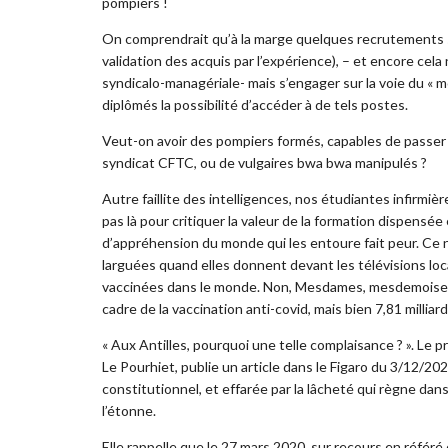
pompiers !
On comprendrait qu’à la marge quelques recrutements soie
validation des acquis par l’expérience), – et encore cela 
syndicalo-managériale- mais s’engager sur la voie du « mo
diplômés la possibilité d’accéder à de tels postes.
Veut-on avoir des pompiers formés, capables de passer d
syndicat CFTC, ou de vulgaires bwa bwa manipulés ?
Autre faillite des intelligences, nos étudiantes infirmi
pas là pour critiquer la valeur de la formation dispensé
d’appréhension du monde qui les entoure fait peur. Ce n
larguées quand elles donnent devant les télévisions lo
vaccinées dans le monde. Non, Mesdames, mesdemoiselles,
cadre de la vaccination anti-covid, mais bien 7,81 milliar
« Aux Antilles, pourquoi une telle complaisance ? ». Le 
Le Pourhiet, publie un article dans le Figaro du 3/12/202
constitutionnel, et effarée par la lâcheté qui règne da
l’étonne.
Elle rappelle que le 27 mars 2020, sur recours en référé