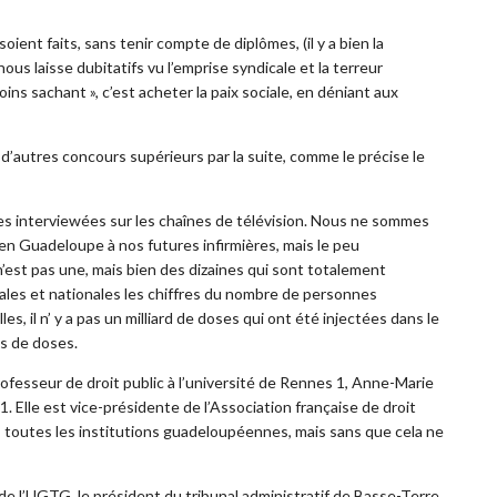
nt faits, sans tenir compte de diplômes, (il y a bien la
nous laisse dubitatifs vu l’emprise syndicale et la terreur
ins sachant », c’est acheter la paix sociale, en déniant aux
’autres concours supérieurs par la suite, comme le précise le
ères interviewées sur les chaînes de télévision. Nous ne sommes
e en Guadeloupe à nos futures infirmières, mais le peu
’est pas une, mais bien des dizaines qui sont totalement
cales et nationales les chiffres du nombre de personnes
 il n’ y a pas un milliard de doses qui ont été injectées dans le
ds de doses.
professeur de droit public à l’université de Rennes 1, Anne-Marie
1. Elle est vice-présidente de l’Association française de droit
ns toutes les institutions guadeloupéennes, mais sans que cela ne
 de l’UGTG, le président du tribunal administratif de Basse-Terre