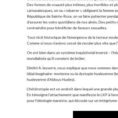
Des formes de cruauté plus intimes, plus horribles et p
carnavalesques, on va « rebarrer », obligeant la femme en
République de Sainte-Rose, on va faire patienter penda
d’assurer les soins quotidiens de nos aînés. Des petits 
contraindre pour bénéficier de faveurs sexuelles.
Tout récit historique de l’émergence de la terreur m
Comme si nous n’avions cessé de reculer plus vite que 
On est bien dans un système inquisitorial inversé – l’h
mondialisée qu’il convient de brûler.
Dimitri A. lasserre, nous explique que nous sommes dans
idéal imaginaire- morienne ou la dystopie huxleyenne 
huxleyenne d’Aldous Huxley).
L’hétérotopie est un endroit dans lequel une grande plac
En témoigne l’attachement que manifeste le LKP à l’en
pour l’idéologie marxiste, qui découle sur un intégrisme