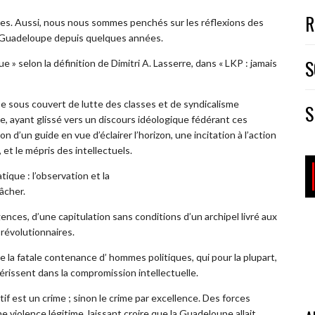
R
es. Aussi, nous nous sommes penchés sur les réflexions des
Guadeloupe depuis quelques années.
S
ue » selon la définition de Dimitri A. Lasserre, dans « LKP : jamais
e sous couvert de lutte des classes et de syndicalisme
S
ue, ayant glissé vers un discours idéologique fédérant ces
 d’un guide en vue d’éclairer l’horizon, une incitation à l’action
 et le mépris des intellectuels.
tique : l’observation et la
âcher.
gences, d’une capitulation sans conditions d’un archipel livré aux
révolutionnaires.
 la fatale contenance d’ hommes politiques, qui pour la plupart,
rissent dans la compromission intellectuelle.
tif est un crime ; sinon le crime par excellence. Des forces
violence légitime, laissant croire que la Guadeloupe allait