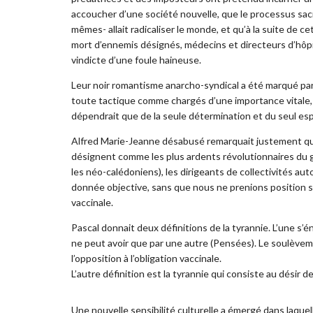
accoucher d’une société nouvelle, que le processus sacri
mêmes- allait radicaliser le monde, et qu’à la suite de cet
mort d’ennemis désignés, médecins et directeurs d’hôpi
vindicte d’une foule haineuse.
Leur noir romantisme anarcho-syndical a été marqué par 
toute tactique comme chargés d’une importance vitale,
dépendrait que de la seule détermination et du seul esp
Alfred Marie-Jeanne désabusé remarquait justement qu’
désignent comme les plus ardents révolutionnaires du glo
les néo-calédoniens), les dirigeants de collectivités a
donnée objective, sans que nous ne prenions position su
vaccinale.
Pascal donnait deux définitions de la tyrannie. L’une s’én
ne peut avoir que par une autre (Pensées). Le soulèvem
l’opposition à l’obligation vaccinale.
L’autre définition est la tyrannie qui consiste au désir 
Une nouvelle sensibilité culturelle a émergé dans laque