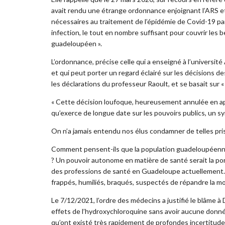
avait rendu une étrange ordonnance enjoignant l’ARS 
nécessaires au traitement de l’épidémie de Covid-19 pa
infection, le tout en nombre suffisant pour couvrir les b
guadeloupéen ».
L’ordonnance, précise celle qui a enseigné à l’université
et qui peut porter un regard éclairé sur les décisions 
les déclarations du professeur Raoult, et se basait sur « le
« Cette décision loufoque, heureusement annulée en app
qu’exerce de longue date sur les pouvoirs publics, un syndi
On n’a jamais entendu nos élus condamner de telles pris
Comment pensent-ils que la population guadeloupéenne 
? Un pouvoir autonome en matière de santé serait la por
des professions de santé en Guadeloupe actuellement.
frappés, humiliés, braqués, suspectés de répandre la mo
Le 7/12/2021, l’ordre des médecins a justifié le blâme à D
effets de l’hydroxychloroquine sans avoir aucune donné
qu’ont existé très rapidement de profondes incertitudes