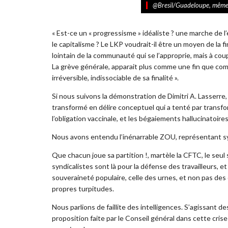
@Bresil/Guadeloupe, même
« Est-ce un « progressisme » idéaliste ? une marche de l
le capitalisme ? Le LKP voudrait-il être un moyen de la f
lointain de la communauté qui se l’approprie, mais à cou
La grève générale, apparait plus comme une fin que c
irréversible, indissociable de sa finalité ».
Si nous suivons la démonstration de Dimitri A. Lasserre
transformé en délire conceptuel qui a tenté par transform
l’obligation vaccinale, et les bégaiements hallucinatoire
Nous avons entendu l’inénarrable ZOU, représentant synd
Que chacun joue sa partition !, martèle la CFTC, le seul 
syndicalistes sont là pour la défense des travailleurs, e
souveraineté populaire, celle des urnes, et non pas des
propres turpitudes.
Nous parlions de faillite des intelligences. S’agissant 
proposition faite par le Conseil général dans cette crise