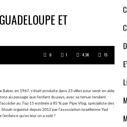
C
A GUADELOUPE ET
C
D
0
1
4.3K
15
E
L
ker, en 1967, s’était produite dans 23 villes pour venir en aide
tons au passage que l’enfant du pays, avec sa tenue rendant
M
accéder au Top 15 estimée à 85 % par Pipe Vlog, spécialiste des
Shoah organisé depuis 2012 par l’association israélienne Yad
M
l’enfance qu’on leur on a volé ?