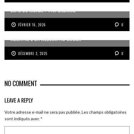
« UN GOSIER FIER, FORT ET RESPONSABLE FACE AUX
DÉFIS DU MONDE » PAR G.JEANNE
FÉVRIER 16, 2026
0
MEURTRE D’UN MÉDECIN AU GOSIER
DÉCEMBRE 2, 2025
0
NO COMMENT
LEAVE A REPLY
Votre adresse e-mail ne sera pas publiée.
Les champs obligatoires
sont indiqués avec
*