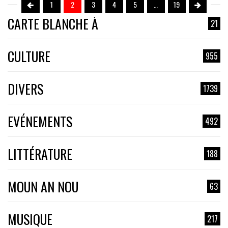
1
2
3
4
5
…
19
CARTE BLANCHE À
21
CULTURE
955
DIVERS
1739
EVÉNEMENTS
492
LITTÉRATURE
188
MOUN AN NOU
63
MUSIQUE
217