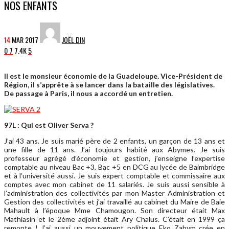
NOS ENFANTS
14
MAR
2017
JOËL DIN
0
7
7.4K
5
Il est le monsieur économie de la Guadeloupe. Vice-Président de
Région, il s’apprête à se lancer dans la bataille des législatives.
De passage à Paris, il nous a accordé un entretien.
97L : Qui est Oliver Serva ?
J’ai 43 ans. Je suis marié père de 2 enfants, un garçon de 13 ans et
une fille de 11 ans. J’ai toujours habité aux Abymes. Je suis
professeur agrégé d’économie et gestion, j’enseigne l’expertise
comptable au niveau Bac +3, Bac +5 en DCG au lycée de Baimbridge
et à l’université aussi. Je suis expert comptable et commissaire aux
comptes avec mon cabinet de 11 salariés. Je suis aussi sensible à
l’administration des collectivités par mon Master Administration et
Gestion des collectivités et j’ai travaillé au cabinet du Maire de Baie
Mahault à l’époque Mme Chamougon. Son directeur était Max
Mathiasin et le 2ème adjoint était Ary Chalus. C’était en 1999 ça
remonte ! J’ai aussi un mouvement politique Eko Zabym crée en