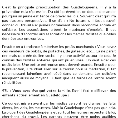
C’est la principale préoccupation des Guadeloupéens. Il y a la
prévention et la répression. Du côté prévention, on doit se demander
pourquoi un jeune est tenté de braver les lois. Souvent c’est qu’il n’a
pas d’autres perspectives. Il se dit : « No future ». Il faut pouvoir
donner du travail aux jeunes notamment dans l’économie sociale et
solidaire. Les associations créent le maximum d’emplois. Il est
nécessaire d’accorder aux associations les mêmes facilités que celles
données aux entreprises.
Ensuite on a tendance à mépriser les petits marchands : Vous savez
ces vendeurs de bokits, de pistaches, de gâteaux, etc… Ça ne parait
rien mais ça créée du lien social. Il y a une activité autour de cela. Je
connais des familles entières qui ont pu en vivre. On veut aider ces
petits lolos. Une petite entreprise peut devenir grande. Ensuite, pour
la prévention, il faudrait aller sur le terrain pour la médiation, l’Etat
reconnaissant lui-même avoir cédé dans ce domaine. Les policiers
manquent aussi de moyens : il faut que les forces de l’ordre soient
réhabilitées.
97L : Vous avez évoqué votre famille. Est-il facile d’élever des
enfants actuellement en Guadeloupe ?
Ce qui est mis en avant par les médias ce sont les drames, les faits
divers, les viols, les meurtres. Mais la Guadeloupe n’est pas que cela.
La plupart des Guadeloupéens et surtout les jeunes respectent la loi,
cherchent du travail. Les parents peuvent être moins audibles