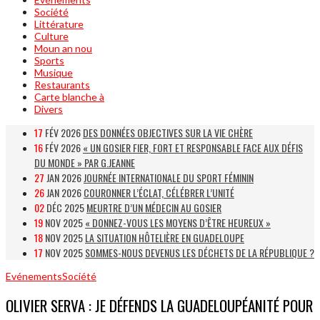
Société
Littérature
Culture
Moun an nou
Sports
Musique
Restaurants
Carte blanche à
Divers
17
FÉV 2026
DES DONNÉES OBJECTIVES SUR LA VIE CHÈRE
16
FÉV 2026
« UN GOSIER FIER, FORT ET RESPONSABLE FACE AUX DÉFIS
DU MONDE » PAR G.JEANNE
27
JAN 2026
JOURNÉE INTERNATIONALE DU SPORT FÉMININ
26
JAN 2026
COURONNER L’ÉCLAT, CÉLÉBRER L’UNITÉ
02
DÉC 2025
MEURTRE D’UN MÉDECIN AU GOSIER
19
NOV 2025
« DONNEZ-VOUS LES MOYENS D’ÊTRE HEUREUX »
18
NOV 2025
LA SITUATION HÔTELIÈRE EN GUADELOUPE
17
NOV 2025
SOMMES-NOUS DEVENUS LES DÉCHETS DE LA RÉPUBLIQUE ?
Evénements
Société
OLIVIER SERVA : JE DÉFENDS LA GUADELOUPÉANITÉ POUR