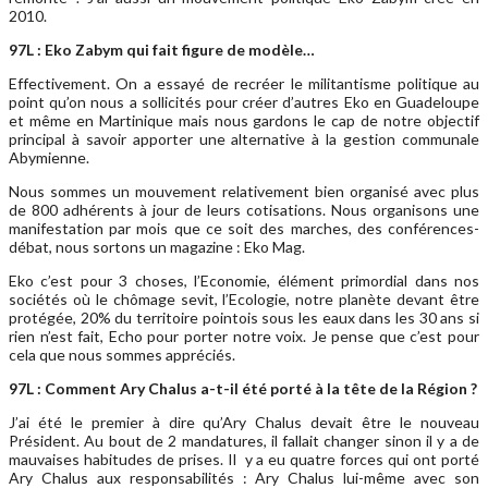
2010.
97L : Eko Zabym qui fait figure de modèle…
Effectivement. On a essayé de recréer le militantisme politique au
point qu’on nous a sollicités pour créer d’autres Eko en Guadeloupe
et même en Martinique mais nous gardons le cap de notre objectif
principal à savoir apporter une alternative à la gestion communale
Abymienne.
Nous sommes un mouvement relativement bien organisé avec plus
de 800 adhérents à jour de leurs cotisations. Nous organisons une
manifestation par mois que ce soit des marches, des conférences-
débat, nous sortons un magazine : Eko Mag.
Eko c’est pour 3 choses, l’Economie, élément primordial dans nos
sociétés où le chômage sevit, l’Ecologie, notre planète devant être
protégée, 20% du territoire pointois sous les eaux dans les 30 ans si
rien n’est fait, Echo pour porter notre voix. Je pense que c’est pour
cela que nous sommes appréciés.
97L : Comment Ary Chalus a-t-il été porté à la tête de la Région ?
J’ai été le premier à dire qu’Ary Chalus devait être le nouveau
Président. Au bout de 2 mandatures, il fallait changer sinon il y a de
mauvaises habitudes de prises. Il y a eu quatre forces qui ont porté
Ary Chalus aux responsabilités : Ary Chalus lui-même avec son