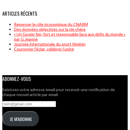
ARTICLES RÉCENTS
Repenser le rôle économique du CNARM
Des données objectives sur la vie chère
« Un Gosier fier, fort et responsable face aux défis du monde »
par G.Jeanne
Journée internationale du sport féminin
Couronner l’éclat, célébrer l’unité
ABONNEZ-VOUS
Saisissez votre adresse email pour recevoir une notification de
chaque nouvel article par email.
nom@gmail.com
JE M'ABONNE