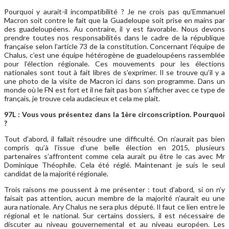
Pourquoi y aurait-il incompatibilité ? Je ne crois pas qu’Emmanuel
Macron soit contre le fait que la Guadeloupe soit prise en mains par
des guadeloupéens. Au contraire, il y est favorable. Nous devons
prendre toutes nos responsabilités dans le cadre de la république
française selon l’article 73 de la constitution. Concernant l’équipe de
Chalus, c’est une équipe hétérogène de guadeloupéens rassemblée
pour l’élection régionale. Ces mouvements pour les élections
nationales sont tout à fait libres de s’exprimer. Il se trouve qu’il y a
une photo de la visite de Macron ici dans son programme. Dans un
monde où le FN est fort et il ne fait pas bon s’afficher avec ce type de
français, je trouve cela audacieux et cela me plait.
97L : Vous vous présentez dans la 1ère circonscription. Pourquoi
?
Tout d’abord, il fallait résoudre une difficulté. On n’aurait pas bien
compris qu’à l’issue d’une belle élection en 2015, plusieurs
partenaires s’affrontent comme cela aurait pu être le cas avec Mr
Dominique Théophile. Cela été réglé. Maintenant je suis le seul
candidat de la majorité régionale.
Trois raisons me poussent à me présenter : tout d’abord, si on n’y
faisait pas attention, aucun membre de la majorité n’aurait eu une
aura nationale. Ary Chalus ne sera plus député. Il faut ce lien entre le
régional et le national. Sur certains dossiers, il est nécessaire de
discuter au niveau gouvernemental et au niveau européen. Les