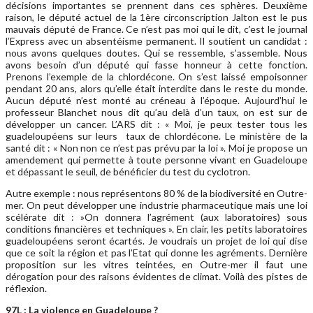
décisions importantes se prennent dans ces sphères. Deuxième
raison, le député actuel de la 1ère circonscription Jalton est le pus
mauvais député de France. Ce n’est pas moi qui le dit, c’est le journal
l’Express avec un absentéisme permanent. Il soutient un candidat :
nous avons quelques doutes. Qui se ressemble, s’assemble. Nous
avons besoin d’un député qui fasse honneur à cette fonction.
Prenons l’exemple de la chlordécone. On s’est laissé empoisonner
pendant 20 ans, alors qu’elle était interdite dans le reste du monde.
Aucun député n’est monté au créneau à l’époque. Aujourd’hui le
professeur Blanchet nous dit qu’au delà d’un taux, on est sur de
développer un cancer. L’ARS dit : « Moi, je peux tester tous les
guadeloupéens sur leurs taux de chlordécone. Le ministère de la
santé dit : « Non non ce n’est pas prévu par la loi ». Moi je propose un
amendement qui permette à toute personne vivant en Guadeloupe
et dépassant le seuil, de bénéficier du test du cyclotron.
Autre exemple : nous représentons 80 % de la biodiversité en Outre-
mer. On peut développer une industrie pharmaceutique mais une loi
scélérate dit : »On donnera l’agrément (aux laboratoires) sous
conditions financières et techniques ». En clair, les petits laboratoires
guadeloupéens seront écartés. Je voudrais un projet de loi qui dise
que ce soit la région et pas l’Etat qui donne les agréments. Dernière
proposition sur les vitres teintées, en Outre-mer il faut une
dérogation pour des raisons évidentes de climat. Voilà des pistes de
réflexion.
97L : La violence en Guadeloupe ?