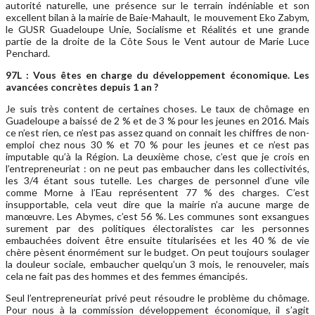
autorité naturelle, une présence sur le terrain indéniable et son
excellent bilan à la mairie de Baie-Mahault, le mouvement Eko Zabym,
le GUSR Guadeloupe Unie, Socialisme et Réalités et une grande
partie de la droite de la Côte Sous le Vent autour de Marie Luce
Penchard.
97L : Vous êtes en charge du développement économique. Les
avancées concrètes depuis 1 an ?
Je suis très content de certaines choses. Le taux de chômage en
Guadeloupe a baissé de 2 % et de 3 % pour les jeunes en 2016. Mais
ce n’est rien, ce n’est pas assez quand on connait les chiffres de non-
emploi chez nous 30 % et 70 % pour les jeunes et ce n’est pas
imputable qu’à la Région. La deuxième chose, c’est que je crois en
l’entrepreneuriat : on ne peut pas embaucher dans les collectivités,
les 3/4 étant sous tutelle. Les charges de personnel d’une vile
comme Morne à l’Eau représentent 77 % des charges. C’est
insupportable, cela veut dire que la mairie n’a aucune marge de
manœuvre. Les Abymes, c’est 56 %. Les communes sont exsangues
surement par des politiques électoralistes car les personnes
embauchées doivent être ensuite titularisées et les 40 % de vie
chère pèsent énormément sur le budget. On peut toujours soulager
la douleur sociale, embaucher quelqu’un 3 mois, le renouveler, mais
cela ne fait pas des hommes et des femmes émancipés.
Seul l’entrepreneuriat privé peut résoudre le problème du chômage.
Pour nous à la commission développement économique, il s’agit