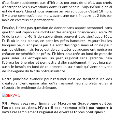
d’attribuer rapidement aux différents porteurs de projet, aux chefs
d’entreprise les subventions dont ils ont besoin. Aujourd’hui le délai
est de 4 mois. Quand nous sommes arrivés au pouvoir c’était 18 mois.
Il y a une commission par mois, avant une par trimestre et 2 fois par
mois en commission permanente.
Ensuite, il n’est pas question de donner sans apport personnel, sans
que l’on soit capable de mobiliser des énergies financières jusqu’à 20
% de la somme. 40 % de subventions peuvent être ainsi apportées.
Et là où le bas blesse, ce sont les prêts bancaires. Aujourd’hui les
banques ne jouent pas le jeu. Ce sont des organismes et on ne peut
pas les obliger, mais force est de constater qu’aucune entreprise en
création ne bénéficie de prêts. Eh bien, on a crée un fond de garantie
pour aider les entreprises, un prêt régional sans garantie, cela
libérera les énergies et permettra d’aller rapidement. Il faut financer
aussi le besoin en fond de roulement, le sur-stock qui vient souvent
de l’hexagone du fait de notre insularité.
Notre principale avancée pour résumer c’est de faciliter la vie des
créateurs d’entreprise afin qu’ils réalisent leurs projets et ainsi
résoudre le problème du chômage.
97l : Vous avez reçu Emmanuel Macron en Guadeloupe et êtes
l’un de ses soutiens. N’y a t-il pas incompatibilité par rapport à
votre rassemblement régional de diverses forces politiques ?