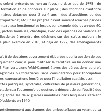
ls soient présents ou non au foyer, ne date que de 1998 ; de
formation et de concours sur place ; des fonctions d’autorité
nnaires détachés pour 2 ou 4 ans ; des dispositions ou des
tropolitaine’’, etc. Et les progrès furent souvent arrachés par des
nitaire aux fonctionnaires locaux, par exemple, dès les années 60.
e, parfois houleuse, chaotique, avec des épisodes de violence et
ollectivités à prendre des décisions sur des sujets majeurs : le
 de plein exercice en 2013, et déjà en 1992, des aménagements
erait fi de doctrines ouvertement élaborées pour la gestion de ces
cifiquement conçus pour maîtriser le territoire ou lui donner une
ni, Plan vert, Ligne Waki-Camopi…) avec des dérogations au droit
agricoles ou forestières, sans considération pour l’occupation
 expropriations foncières pour l’installation spatiale, etc).
uttes politiques, syndicales, culturelles de plusieurs générations,
ptation par l’autonomie de gestion, la démocratie par l’égalité des
ang après les deux guerres mondiales dans lesquelles s’étaient
Dissidents en 1940.
 quotidiennement aux charmes des embouteillages au volant de sa