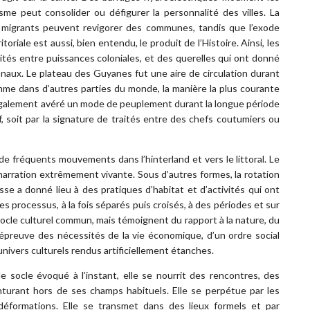
isme peut consolider ou défigurer la personnalité des villes. La
u de migrants peuvent revigorer des communes, tandis que l’exode
ritoriale est aussi, bien entendu, le produit de l’Histoire. Ainsi, les
lités entre puissances coloniales, et des querelles qui ont donné
tionaux. Le plateau des Guyanes fut une aire de circulation durant
omme dans d’autres parties du monde, la manière la plus courante
t également avéré un mode de peuplement durant la longue période
if, soit par la signature de traités entre des chefs coutumiers ou
e fréquents mouvements dans l’hinterland et vers le littoral. Le
arration extrêmement vivante. Sous d’autres formes, la rotation
sse a donné lieu à des pratiques d’habitat et d’activités qui ont
s processus, à la fois séparés puis croisés, à des périodes et sur
ocle culturel commun, mais témoignent du rapport à la nature, du
épreuve des nécessités de la vie économique, d’un ordre social
’univers culturels rendus artificiellement étanches.
le socle évoqué à l’instant, elle se nourrit des rencontres, des
enturant hors de ses champs habituels. Elle se perpétue par les
s déformations. Elle se transmet dans des lieux formels et par