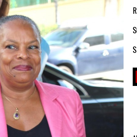
R
S
S