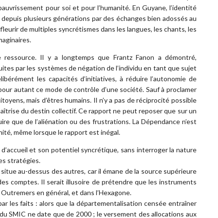
uvrissement pour soi et pour l’humanité. En Guyane, l’identité
uée depuis plusieurs générations par des échanges bien adossés au
fleurir de multiples syncrétismes dans les langues, les chants, les
maginaires.
ressource. Il y a longtemps que Frantz Fanon a démontré,
ites par les systèmes de négation de l’individu en tant que sujet
libérément les capacités d’initiatives, à réduire l’autonomie de
s pour autant ce mode de contrôle d’une société. Sauf à proclamer
toyens, mais d’êtres humains. Il n’y a pas de réciprocité possible
îtrise du destin collectif. Ce rapport ne peut reposer que sur un
ire que de l’aliénation ou des frustrations. La Dépendance n’est
ité, même lorsque le rapport est inégal.
 d’accueil et son potentiel syncrétique, sans interroger la nature
es stratégies.
 situe au-dessus des autres, car il émane de la source supérieure
 des comptes. Il serait illusoire de prétendre que les instruments
s Outremers en général, et dans l’Hexagone.
ar les faits : alors que la départementalisation censée entraîner
t du SMIC ne date que de 2000 ; le versement des allocations aux