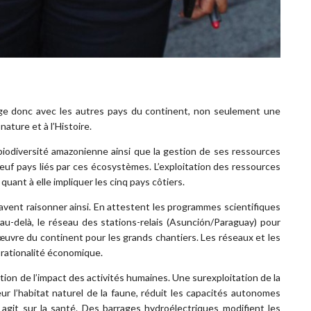
ge donc avec les autres pays du continent, non seulement une
nature et à l’Histoire.
 biodiversité amazonienne ainsi que la gestion de ses ressources
 neuf pays liés par ces écosystèmes. L’exploitation des ressources
quant à elle impliquer les cinq pays côtiers.
avent raisonner ainsi. En attestent les programmes scientifiques
 au-delà, le réseau des stations-relais (Asunción/Paraguay) pour
-d’œuvre du continent pour les grands chantiers. Les réseaux et les
rationalité économique.
ction de l’impact des activités humaines. Une surexploitation de la
 l’habitat naturel de la faune, réduit les capacités autonomes
t agit sur la santé. Des barrages hydroélectriques modifient les