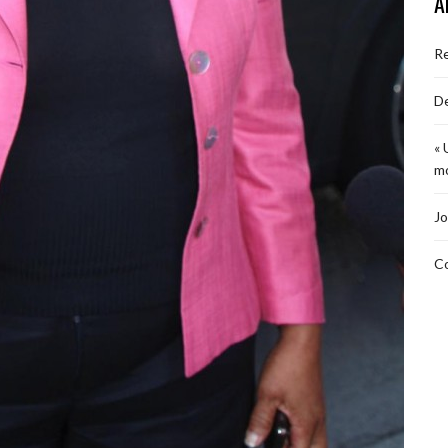
A
R
De
« 
mo
Jo
Co