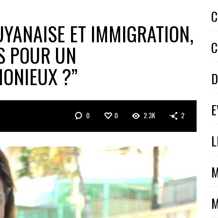
C
GUYANAISE ET IMMIGRATION,
C
S POUR UN
NIEUX ?’’
D
E
0
0
2.3K
2
L
M
M