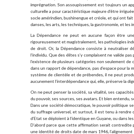
imprégnation. Son assoupissement est toujours un appa
culturelle a pour caractéristique majeure d’être irrig
socle amérindien, bushinengue et créole, et qui ont fait 
danses, les arts, les techniques, la gastronomie, et les i
La Dépendance ne peut en aucune façon être une 
rigoureusement et magistralement, les pathologies indu
de droit. Or, la Dépendance consiste à neutraliser dé
l’individu. Que des élites s’y complaisent ne valide pa
l’existence de plusieurs catégories non seulement de ci
dans un rapport de dépendance, pas d’espace pour la ma
système de clientèle et de prébendes, il ne peut produ
aucunement l’interdépendance qui, elle, préserve la dign
On ne peut penser la société, sa vitalité, ses capacités
du pouvoir, ses sources, ses avatars. Et bien entendu, s
Dans une société démocratique, le pouvoir politique se
du suffrage universel, et surtout, il est tenu à rendre
d’Etat se déploient à l’identique en Guyane, ou dans le
D’abord parce que cette affirmation serait contredite p
une identité de droits date de mars 1946, l’alignemen