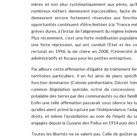
mères et non plus systématiquement aux pères, qu’i
nombreux métiers demeurent inaccessibles, faute de 
demeurent encore fortement réservées aux fonctio
opportunités continuent d’être limitées à la ‘’France mé
grèves dures, à l’instar de l’alignement du régime indem
Plus récemment, c’est une forte mobilisation populair
une forte répression, qui ont conduit l’Etat et les c
rectorat en 1996, la vie chère en 2008, l’Université
administratifs et fiscaux pour les petites entreprises.
Par ailleurs cette affirmation d’égalité de traitement f
territoires particuliers. Il en fut ainsi de plans spé
fonction dominante (Colonie pénitentiaire, Décret Ini
commun (législation spéciale, octroi de concessions 
préalable des terres par des communautés ou des familles,
Enfin une telle affirmation passerait sous silence les l
qu’elles aient prôné la rupture par l’indépendance, l’ada
droits, et même l’assimilation au nom de l’impôt du s
engagés depuis la Guyane des Poilus en 1914 puis des 
Toutes les libertés ne se valent pas. Celle de goûter