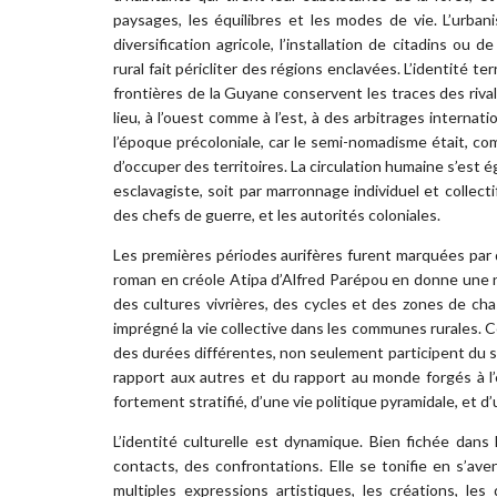
paysages, les équilibres et les modes de vie. L’urban
diversification agricole, l’installation de citadins o
rural fait péricliter des régions enclavées. L’identité ter
frontières de la Guyane conservent les traces des riva
lieu, à l’ouest comme à l’est, à des arbitrages interna
l’époque précoloniale, car le semi-nomadisme était, c
d’occuper des territoires. La circulation humaine s’es
esclavagiste, soit par marronnage individuel et collect
des chefs de guerre, et les autorités coloniales.
Les premières périodes aurifères furent marquées par d
roman en créole Atipa d’Alfred Parépou en donne une n
des cultures vivrières, des cycles et des zones de cha
imprégné la vie collective dans les communes rurales. Ce
des durées différentes, non seulement participent du s
rapport aux autres et du rapport au monde forgés à l’
fortement stratifié, d’une vie politique pyramidale, et d
L’identité culturelle est dynamique. Bien fichée dans 
contacts, des confrontations. Elle se tonifie en s’av
multiples expressions artistiques, les créations, le