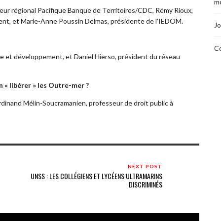
mo
teur régional Pacifique Banque de Territoires/CDC, Rémy Rioux,
ent, et Marie-Anne Poussin Delmas, présidente de l’IEDOM.
Jo
Co
rche et développement, et Daniel Hierso, président du réseau
 « libérer » les Outre-mer ?
dinand Mélin-Soucramanien, professeur de droit public à
NEXT POST
UNSS : LES COLLÉGIENS ET LYCÉENS ULTRAMARINS
DISCRIMINÉS