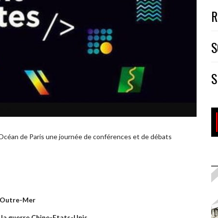
R
S
S
 l’Océan de Paris une journée de conférences et de débats
s Outre-Mer
s la guerre Chine-Etats-Unis