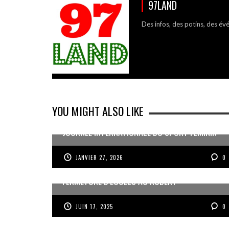
97LAND
Des infos, des potins, des év
YOU MIGHT ALSO LIKE
JOURNÉE INTERNATIONALE DU SPORT FÉMININ
JANVIER 27, 2026
0
FERMETURE D’ÉCOLES AU ROBERT
JUIN 17, 2025
0