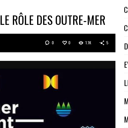
C
LE RÔLE DES OUTRE-MER
C
0
0
1.1K
5
D
E
L
M
M