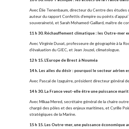
Avec Élie Tenenbaum, directeur du Centre des études de 
auteur du rapport Confettis d’empire ou points d’appui ?
souveraineté, et
Sarah Mohamed-Gaillard, maître de con
11 h 30. Réchauffement climatique : les Outre-mer e
Avec Virginie Duvat, professeure de géographie à la Roc
d’évaluation du GIEC, et Jean Jouzel, climatologue.
12 h 15. L’Europe de Brest à Nouméa
14 h. Les ailes du désir : pourquoi le secteur aérien
Avec Pascal de Izaguirre, président directeur général de
14 h 30. La France veut-elle être une puissance marit
Avec Mikaa Mered, secrétaire général de la chaire outre
chargé des pôles et des enjeux maritimes, et Cyrille Po
stratégiques de la Marine.
15 h 15. Les Outre-mer, une puissance économique a