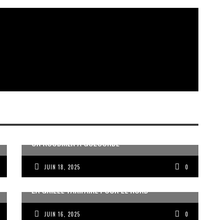
UN KOUDMEN À GOLCONDE
JUIN 18, 2025
0
LA GRILLE TARIFAIRE POUR LE NORD
JUIN 16, 2025
0