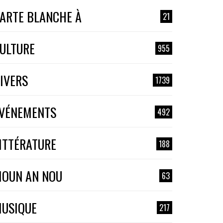
ARTE BLANCHE À
21
ULTURE
955
IVERS
1739
VÉNEMENTS
492
ITTÉRATURE
188
OUN AN NOU
63
USIQUE
217