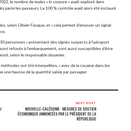
2022, le nombre de mules « in corpore » avait explosé dans
s parmi les passeurs. Le 100 % contrôle avait alors été instauré
ôles, selon Olivier Fouque, et « cela permet d’envoyer un signal
rce.
s 30 personnes » présentant des signes suspects à l’aéroport
 sont refusés à l’embarquement, sont aussi susceptibles d’être
testé, selon le responsable douanier.
es méthodes ont été interpellées, « avec de la cocaïne dans les
e une hausse de la quantité saisie par passager.
NEXT POST
U
NOUVELLE-CALÉDONIE : MESURES DE SOUTIEN
ÉCONOMIQUE ANNONCÉES PAR LE PRÉSIDENT DE LA
RÉPUBLIQUE