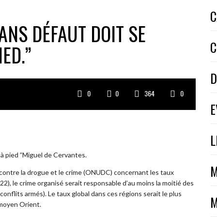
C
ANS DÉFAUT DOIT SE
C
ED.”
D
0
0
364
0
E
L
 à pied ”Miguel de Cervantes.
M
 contre la drogue et le crime (ONUDC) concernant les taux
22), le crime organisé serait responsable d’au moins la moitié des
onflits armés). Le taux global dans ces régions serait le plus
M
 moyen Orient.