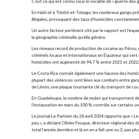
C’est ce qui est connu sous le vocable de « guerre des g
En Haïti et à Trinité-et-Tobago, les nombreux gangs pr
illégales, provoquant des taux d’homicides constammen
Un autre facteur pertinent cité par le rapport est l’ex
la géographie criminelle qu’elle génère.
Les niveaux record de production de cocaïne au Pérou, 
criminels locaux et internationaux en Équateur qui sert d
homicides ont augmenté de 94,7 % entre 2021 et 2022
Le Costa Rica connait également une hausse des homici
plupart des violences sont liées aux combats entre gang
de Limón, une plaque tournante clé du transport de coca
En Guadeloupe, le nombre de mules qui transportent de 
l’instauration en mars du 100 % contrôle sur certains vo
Le journal Le Parisien du 26 avril 2024 rapporte que « Le 
peu », a déclaré Olivier Fouque, directeur régional des
total l’année dernière et là on en a fait une ou 2, pas plus