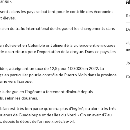
A
angs ».
ésents dans les pays se battent pour le contrôle des économies
R
t élevés.
pansion du trafic international de drogue et les changements dans
De
« 
en Bolivie et en Colombie ont alimenté la violence entre groupes
mo
e « carrefour » pour l’exportation de la drogue. Dans ce pays, les
.
Jo
des, atteignant un taux de 12,8 pour 100.000 en 2022. La
s en particulier pour le contrôle de Puerto Moín dans la province
Co
ïne vers l’Europe.
la drogue en l’ingérant a fortement diminué depuis
ls, selon les douanes.
bilan est très bon parce qu’on n’a plus d’ingéré, ou alors très très
 douanes de Guadeloupe et des îles du Nord. « On en avait 47 au
, depuis le début de l’année », précise-t-il.