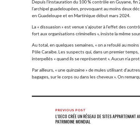
Depuis l’instauration du 100 % contrôle en Guyane, fin 
l’archipel guadeloupéen, provoquant au moins deux décè
en Guadeloupe et en Martinique début mars 2024.
La « dissuasion » est venue s’ajouter à l’effet des contr
fort aux organisations criminelles », insiste la même sou
Au total, en quelques semaines, « on a refoulé au moin
Pôle Caraïbe. Les suspects qui, dans un premier temps,
interpellés « quand ils se représentent ». Aucun n’a pro
Par ailleurs, « une quinzaine » de mules utilisant d’autr
bagages, sur le corps ou dans les cheveux ». On remarqu
PREVIOUS POST
L'OECO CRÉE UN RÉSEAU DE SITES APPARTENANT A
PATRIMOINE MONDIAL