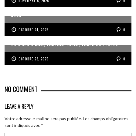
NOVEMBRE 5, 2025
0
JEAN-PIERRE VOLET : « L’OBJECTIF EST DE PRODUIRE DU
BEAU »
OCTOBRE 24, 2025
0
VOIX DES ONDES, VOIX DES YOLES, VOIX D’UN PEUPLE
OCTOBRE 23, 2025
0
NO COMMENT
LEAVE A REPLY
Votre adresse e-mail ne sera pas publiée.
Les champs obligatoires
sont indiqués avec
*