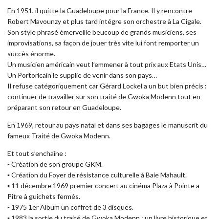
En 1951, il quitte la Guadeloupe pour la France. Il y rencontre
Robert Mavounzy et plus tard intégre son orchestre à La Cigale.
Son style phrasé émerveille beucoup de grands musiciens, ses
improvisations, sa façon de jouer très vite lui font remporter un
succès énorme.
Un musicien américain veut l’emmener à tout prix aux Etats Unis…
Un Portoricain le supplie de venir dans son pays…
Il refuse catégoriquement car Gérard Lockel a un but bien précis :
continuer de travailler sur son traité de Gwoka Modenn tout en
préparant son retour en Guadeloupe.
En 1969, retour au pays natal et dans ses bagages le manuscrit du
fameux Traité de Gwoka Modenn.
Et tout s’enchaîne :
▪︎ Création de son groupe GKM.
▪︎ Création du Foyer de résistance culturelle à Baie Mahault.
▪︎ 11 décembre 1969 premier concert au cinéma Plaza à Pointe a
Pitre à guichets fermés.
▪︎ 1975 1er Album un coffret de 3 disques.
▪︎ 1983 la sortie du traité de Gwoka Modenn : un livre historique et