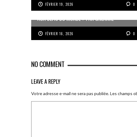
FÉVRIER 19, 2026
0
« UN GOSIER FIER, FORT ET RESPONSABLE FACE
AUX DÉFIS DU MONDE » PAR G.JEANNE
FÉVRIER 16, 2026
0
NO COMMENT
LEAVE A REPLY
Votre adresse e-mail ne sera pas publiée.
Les champs ob