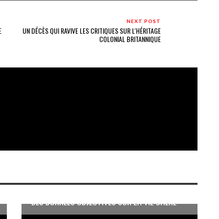
NEXT POST
E
UN DÉCÈS QUI RAVIVE LES CRITIQUES SUR L'HÉRITAGE
COLONIAL BRITANNIQUE
DES DONNÉES OBJECTIVES SUR LA VIE CHÈRE