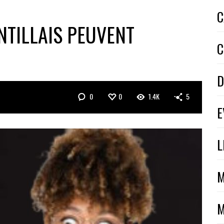
C
NTILLAIS PEUVENT
C
D
0
0
1.4K
5
E
L
M
M