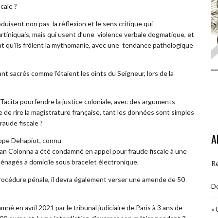
cale ?
isent non pas la réflexion et le sens critique qui
tiniquais, mais qui usent d’une violence verbale dogmatique, et
int qu’ils frôlent la mythomanie, avec une tendance pathologique
nt sacrés comme l’étaient les oints du Seigneur, lors de la
 Tacita pourfendre la justice coloniale, avec des arguments
re de rire la magistrature française, tant les données sont simples
raude fiscale ?
A
lippe Dehapiot, connu
an Colonna a été condamné en appel pour fraude fiscale à une
nagés à domicile sous bracelet électronique.
R
procédure pénale, il devra également verser une amende de 50
De
é en avril 2021 par le tribunal judiciaire de Paris à 3 ans de
« 