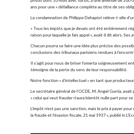
prison dont 10 mois avec sursis, à une amende de 200 0
ans pour une « défaillance complète au titre de ses obl
La condamnation de Philippe Dehapiot relève-t-elle d’u
« Tous les impôts que je devais ont été entièrement rég
raison pour laquelle je fais appel », avait-il dit alors. Ses
Chacun pourra se faire une idée plus précise des possib
conclusions des tribunaux parisiens rendues à l’encont
Il s’agit pour nous de briser l’omerta soigneusement e
témoigne de la perte du sens de leur responsabilité.
Notre fonction « d’intellectuel » en tant que producteur
Le secrétaire général de l’OCDE, M. Angel Gurria, avait 
« celui qui veut frauder n’aura bientôt nulle part pour se
L’impôt n’est pas une sanction, mais le prix à payer pou
la fraude et l’évasion fiscale, 21 mai 1937 », publié in L’E