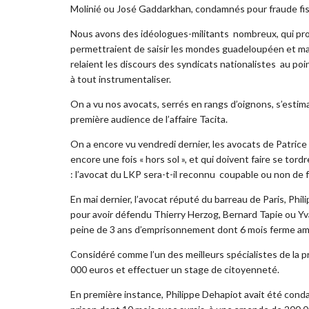
Molinié ou José Gaddarkhan, condamnés pour fraude fis
Nous avons des idéologues-militants nombreux, qui produ
permettraient de saisir les mondes guadeloupéen et mar
relaient les discours des syndicats nationalistes au po
à tout instrumentaliser.
On a vu nos avocats, serrés en rangs d’oignons, s’estima
première audience de l’affaire Tacita.
On a encore vu vendredi dernier, les avocats de Patrice
encore une fois « hors sol », et qui doivent faire se tord
: l’avocat du LKP sera-t-il reconnu coupable ou non de f
En mai dernier, l’avocat réputé du barreau de Paris, Phi
pour avoir défendu Thierry Herzog, Bernard Tapie ou Yv
peine de 3 ans d’emprisonnement dont 6 mois ferme amé
Considéré comme l’un des meilleurs spécialistes de la 
000 euros et effectuer un stage de citoyenneté.
En première instance, Philippe Dehapiot avait été condamn