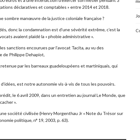
00 euros et à une interdiction d’exercer son métier pendant 3
mo
igations déclaratives et comptables » entre 2014 et 2018.
Jo
ne sombre manœuvre de la justice coloniale française ?
lés, donc la condamnation est d’une sévérité extrême, c’est la
Co
 avocats avaient plaidé la « phobie administrative ».
les sanctions encourues par l’avocat Tacita, au vu des
re de Philippe Dehapiot,
ntretenue par les barreaux guadeloupéens et martiniquais, qui
 d’idées, est notre autonomie vis-à-vis de tous les pouvoirs.
prédit, le 6 avril 2009, dans un entretien au journal Le Monde, que
 cacher ».
r une société civilisée (Henry Morgenthau Jr « Note du Trésor sur
conomie politique, n° 19, 2003, p. 63).