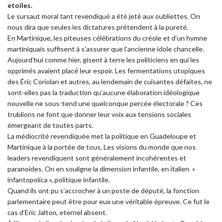
etoiles.
Le sursaut moral tant revendiqué a été jeté aux oubliettes. On
nous dira que seules les dictatures prétendent à la pureté.
En Martinique, les piteuses célébrations du créole et d’un hymne
martiniquais suffisent à s’assurer que l’ancienne idole chancelle.
Aujourd’hui comme hier, gisent à terre les politiciens en qui les
opprimés avaient placé leur espoir. Les fermentations utopiques
des Éric Coriolan et autres, au lendemain de cuisantes défaites, ne
sont-elles pas la traduction qu’aucune élaboration idéologique
nouvelle ne sous-tend une quelconque percée électorale ? Ces
trublions ne font que donner leur voix aux tensions sociales
émergeant de toutes parts.
La médiocrité revendiquée met la politique en Guadeloupe et
Martinique à la portée de tous. Les visions du monde que nos
leaders revendiquent sont généralement incohérentes et
paranoides. On en souligne la dimension infantile, en italien »
infantopolica », politique infantile.
Quand ils ont pu s’accrocher à un poste de député, la fonction
parlementaire peut être pour eux une véritable épreuve. Ce fut le
cas d’Eric Jalton, eternel absent.