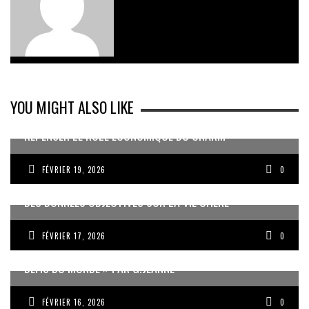
YOU MIGHT ALSO LIKE
REPENSER LE RÔLE ÉCONOMIQUE DU CNARM
FÉVRIER 19, 2026
0
DES DONNÉES OBJECTIVES SUR LA VIE CHÈRE
FÉVRIER 17, 2026
0
« UN GOSIER FIER, FORT ET RESPONSABLE FACE AUX
DÉFIS DU MONDE » PAR G.JEANNE
FÉVRIER 16, 2026
0