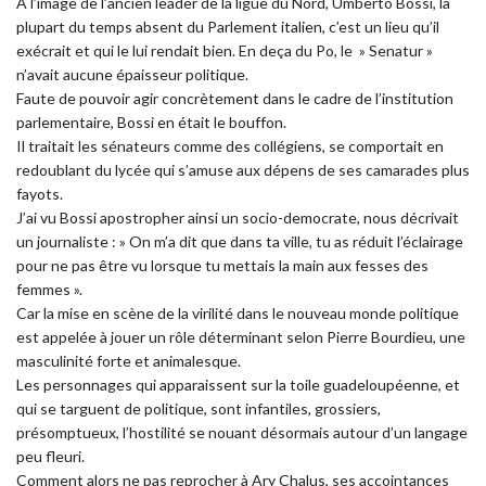
À l’image de l’ancien leader de la ligue du Nord, Umberto Bossi, la
plupart du temps absent du Parlement italien, c’est un lieu qu’il
exécrait et qui le lui rendait bien. En deça du Po, le » Senatur »
n’avait aucune épaisseur politique.
Faute de pouvoir agir concrètement dans le cadre de l’institution
parlementaire, Bossi en était le bouffon.
Il traitait les sénateurs comme des collégiens, se comportait en
redoublant du lycée qui s’amuse aux dépens de ses camarades plus
fayots.
J’ai vu Bossi apostropher ainsi un socio-democrate, nous décrivait
un journaliste : » On m’a dit que dans ta ville, tu as réduit l’éclairage
pour ne pas être vu lorsque tu mettais la main aux fesses des
femmes ».
Car la mise en scène de la virilité dans le nouveau monde politique
est appelée à jouer un rôle déterminant selon Pierre Bourdieu, une
masculinité forte et animalesque.
Les personnages qui apparaissent sur la toile guadeloupéenne, et
qui se targuent de politique, sont infantiles, grossiers,
présomptueux, l’hostilité se nouant désormais autour d’un langage
peu fleuri.
Comment alors ne pas reprocher à Ary Chalus, ses accointances