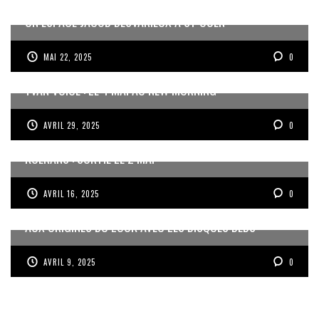
UN ESPACE JACOB DESVARIEUX À ST OUEN
MAI 22, 2025
0
YVAN VOICE : LE 4 MAI AU NEW MORNING
AVRIL 29, 2025
0
KOÉRANS : SORTIE LE 2 MAI
AVRIL 16, 2025
0
AUX ORIGINES DU ZOUK AVEC LES DISQUES DEBS
AVRIL 9, 2025
0