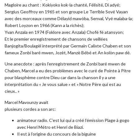
Magloire au chant : Kokiyoko kok-la chanté, Félisité, Di adyé;
Sergius Geoffroy en 1965 et son groupe Le Terrible Sové Vayan
avec des morceaux comme Délayid mawòba, Senval, Vyé malaba-la;
Robert Loyzon en 1966 (Kann a la richès);
Yvan Anzala en 1974 (Foklore avec Anzala) Chofè fè atansyon;
Et le premier enregistrement de chansons de veillées
Banjogita/Boulagèl interprété par Germain Calixte Chaben et son
fameux Zonbi baré mwen, Jozèt, Manzè Bébé et An kolòn paw dé.
Une anecdote : après l’enregistrement de Zonbi baré mwen de
Chaben, Marcel a eu des problèmes avec le curé de Pointe à Pitre
pour blasphème contre Dieu car dans la chanson il y a une
interprétation du « Je vous salue » et « Notre Père qui est au
cieux.. »
Marcel Mavounzy avait
plusieurs cordes a son arc:
animateur radio. C’est lui qui a créé l’émission Plage à gogo
avec Henri Métro et Henri de Biazi.
Il est à l’origine du concours de la biguine