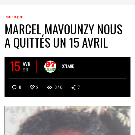
MUSIQUE
MARCEL MAVOUNZY NOUS
A QUITTÉS UN 15 AVRIL
15
AVR
97LAND
2021
0
2
3.4K
7