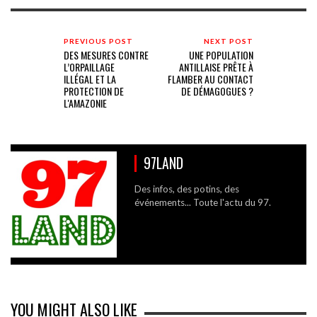
PREVIOUS POST
NEXT POST
DES MESURES CONTRE
UNE POPULATION
L’ORPAILLAGE
ANTILLAISE PRÊTE À
ILLÉGAL ET LA
FLAMBER AU CONTACT
PROTECTION DE
DE DÉMAGOGUES ?
L'AMAZONIE
97LAND
Des infos, des potins, des
événements... Toute l'actu du 97.
YOU MIGHT ALSO LIKE