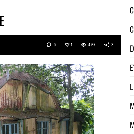
C
E
C
0
1
4.6K
8
D
E
L
M
M