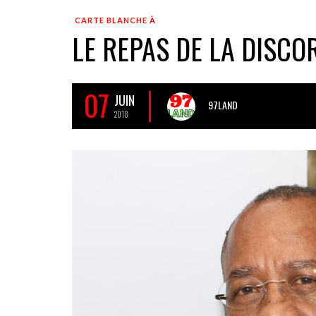
CARTE BLANCHE À
LE REPAS DE LA DISCO
07
JUIN
97LAND
2018