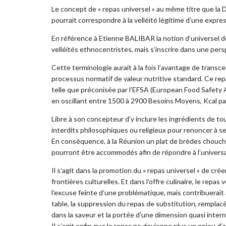
Le concept de « repas universel » au même titre que la 
pourrait correspondre à la velléité légitime d’une expre
En référence à Etienne BALIBAR la notion d’universel d
velléités ethnocentristes, mais s’inscrire dans une pers
Cette terminologie aurait à la fois l’avantage de transce
processus normatif de valeur nutritive standard. Ce repas
telle que préconisée par l’EFSA (European Food Safety A
en oscillant entre 1500 à 2900 Besoins Moyens, Kcal pa
Libre à son concepteur d’y inclure les ingrédients de to
interdits philosophiques ou religieux pour renoncer à s
En conséquence, à la Réunion un plat de brèdes chouch
pourront être accommodés afin de répondre à l’universal
Il s’agit dans la promotion du « repas universel » de cr
frontières culturelles. Et dans l’offre culinaire, le repas
l’excuse feinte d’une problématique, mais contribuerait à
table, la suppression du repas de substitution, remplacé
dans la saveur et la portée d’une dimension quasi intern
Il s’agit enfin que le repas ne devienne plus un enjeu d