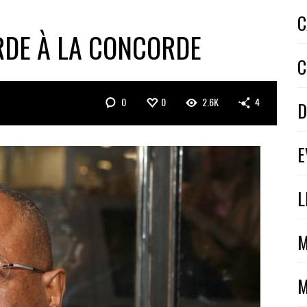
C
RDE À LA CONCORDE
C
0
0
2.6K
4
D
E
L
M
M