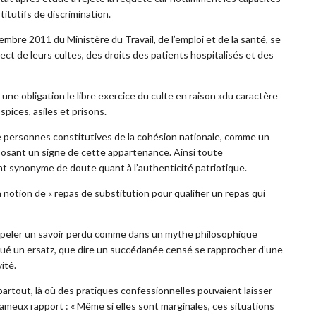
titutifs de discrimination.
mbre 2011 du Ministère du Travail, de l’emploi et de la santé, se
ect de leurs cultes, des droits des patients hospitalisés et des
une obligation le libre exercice du culte en raison »du caractère
ospices, asiles et prisons.
e personnes constitutives de la cohésion nationale, comme un
mposant un signe de cette appartenance. Ainsi toute
ent synonyme de doute quant à l’authenticité patriotique.
 notion de « repas de substitution pour qualifier un repas qui
rappeler un savoir perdu comme dans un mythe philosophique
titué un ersatz, que dire un succédanée censé se rapprocher d’une
ité.
partout, là où des pratiques confessionnelles pouvaient laisser
 fameux rapport : « Même si elles sont marginales, ces situations