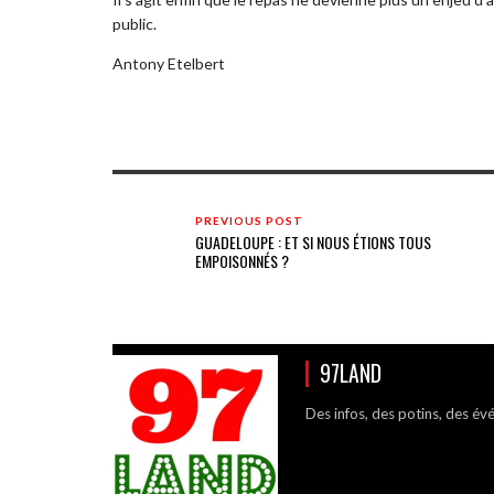
public.
Antony Etelbert
PREVIOUS POST
GUADELOUPE : ET SI NOUS ÉTIONS TOUS
EMPOISONNÉS ?
97LAND
Des infos, des potins, des év