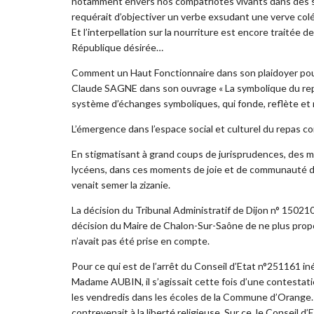
notamment envers nos compatriotes vivants dans des s
requérait d’objectiver un verbe exsudant une verve colé
Et l’interpellation sur la nourriture est encore traitée
République désirée…
Comment un Haut Fonctionnaire dans son plaidoyer pour d
Claude SAGNE dans son ouvrage « La symbolique du rep
système d’échanges symboliques, qui fonde, reflète et 
L’émergence dans l’espace social et culturel du repas c
En stigmatisant à grand coups de jurisprudences, des mill
lycéens, dans ces moments de joie et de communauté d’
venait semer la zizanie.
La décision du Tribunal Administratif de Dijon n° 15021
décision du Maire de Chalon-Sur-Saône de ne plus propos
n’avait pas été prise en compte.
Pour ce qui est de l’arrêt du Conseil d’Etat n°251161 i
Madame AUBIN, il s’agissait cette fois d’une contestatio
les vendredis dans les écoles de la Commune d’Orange. 
contrevenait à la liberté religieuse. Sur ce, le Conseil 