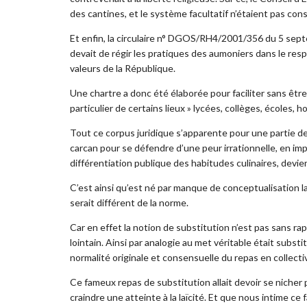
des cantines, et le système facultatif n’étaient pas cons
Et enfin, la circulaire n° DGOS/RH4/2001/356 du 5 septe
devait de régir les pratiques des aumoniers dans le resp
valeurs de la République.
Une chartre a donc été élaborée pour faciliter sans être 
particulier de certains lieux » lycées, collèges, écoles, h
Tout ce corpus juridique s’apparente pour une partie d
carcan pour se défendre d’une peur irrationnelle, en i
différentiation publique des habitudes culinaires, devi
C’est ainsi qu’est né par manque de conceptualisation la
serait différent de la norme.
Car en effet la notion de substitution n’est pas sans 
lointain. Ainsi par analogie au met véritable était subs
normalité originale et consensuelle du repas en collectiv
Ce fameux repas de substitution allait devoir se nicher 
craindre une atteinte à la laïcité. Et que nous intime ce