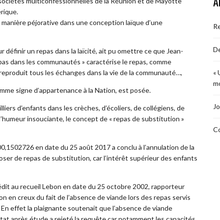
A
ociétés multiconfessionnelles de la Réunion et de Mayotte
rique.
 de manière péjorative dans une conception laïque d’une
R
De
éfinir un repas dans la laïcité, ait pu omettre ce que Jean-
as dans les communautés » caractérise le repas, comme
reproduit tous les échanges dans la vie de la communauté…,
« 
mo
omme signe d’appartenance à la Nation, est posée.
Jo
iers d’enfants dans les crèches, d’écoliers, de collégiens, de
humeur insouciante, le concept de « repas de substitution »
Co
00,1502726 en date du 25 août 2017 a conclu à l’annulation de la
er de repas de substitution, car l’intérêt supérieur des enfants
nédit au recueil Lebon en date du 25 octobre 2002, rapporteur
n en creux du fait de l’absence de viande lors des repas servis
En effet la plaignante soutenait que l’absence de viande
d’Etat après étude a rejeté la requête car notamment les capacités