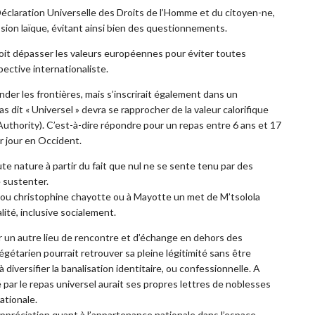
Déclaration Universelle des Droits de l’Homme et du citoyen-ne,
ssion laïque, évitant ainsi bien des questionnements.
oit dépasser les valeurs européennes pour éviter toutes
pective internationaliste.
nder les frontières, mais s’inscrirait également dans un
 dit « Universel » devra se rapprocher de la valeur calorifique
uthority). C’est-à-dire répondre pour un repas entre 6 ans et 17
r jour en Occident.
ute nature à partir du fait que nul ne se sente tenu par des
e sustenter.
ou christophine chayotte ou à Mayotte un met de M’tsolola
ité, inclusive socialement.
éer un autre lieu de rencontre et d’échange en dehors des
 végétarien pourrait retrouver sa pleine légitimité sans être
 diversifier la banalisation identitaire, ou confessionnelle. A
 par le repas universel aurait ses propres lettres de noblesses
ationale.
’appréciation quant à l’appartenance nationale dans l’espace