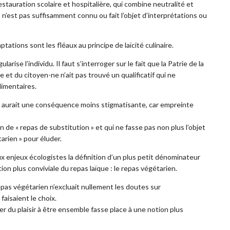
estauration scolaire et hospitalière, qui combine neutralité et
 n’est pas suffisamment connu ou fait l’objet d’interprétations ou
tations sont les fléaux au principe de laïcité culinaire.
ularise l’individu. Il faut s’interroger sur le fait que la Patrie de la
 et du citoyen-ne n’ait pas trouvé un qualificatif qui ne
limentaires.
ie aurait une conséquence moins stigmatisante, car empreinte
on de « repas de substitution » et qui ne fasse pas non plus l’objet
tarien » pour éluder.
ux enjeux écologistes la définition d’un plus petit dénominateur
n plus conviviale du repas laïque : le repas végétarien.
pas végétarien n’excluait nullement les doutes sur
faisaient le choix.
r du plaisir à être ensemble fasse place à une notion plus