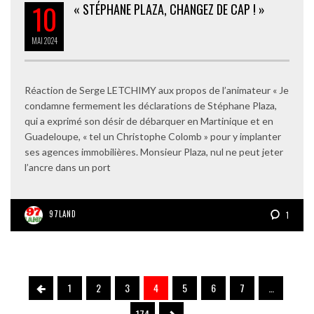
10
« STÉPHANE PLAZA, CHANGEZ DE CAP ! »
MAI
2024
Réaction de Serge LETCHIMY aux propos de l’animateur « Je
condamne fermement les déclarations de Stéphane Plaza,
qui a exprimé son désir de débarquer en Martinique et en
Guadeloupe, « tel un Christophe Colomb » pour y implanter
ses agences immobilières. Monsieur Plaza, nul ne peut jeter
l’ancre dans un port
97LAND
1
1
2
3
4
5
6
7
…
174