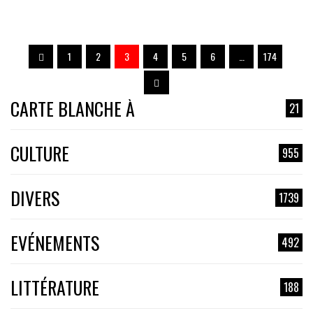
1
2
3
4
5
6
…
174
CARTE BLANCHE À
21
CULTURE
955
DIVERS
1739
EVÉNEMENTS
492
LITTÉRATURE
188