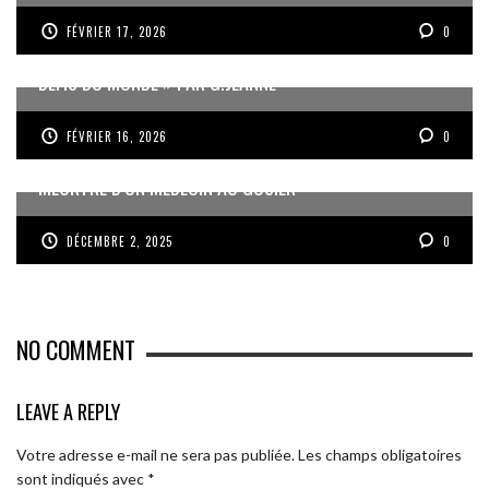
FÉVRIER 17, 2026
0
« UN GOSIER FIER, FORT ET RESPONSABLE FACE AUX
DÉFIS DU MONDE » PAR G.JEANNE
FÉVRIER 16, 2026
0
MEURTRE D’UN MÉDECIN AU GOSIER
DÉCEMBRE 2, 2025
0
NO COMMENT
LEAVE A REPLY
Votre adresse e-mail ne sera pas publiée.
Les champs obligatoires
sont indiqués avec
*