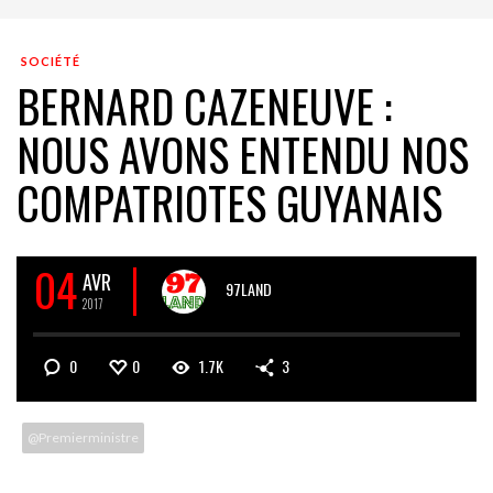
SOCIÉTÉ
BERNARD CAZENEUVE :
NOUS AVONS ENTENDU NOS
COMPATRIOTES GUYANAIS
04
AVR
97LAND
2017
0
0
1.7K
3
@Premierministre