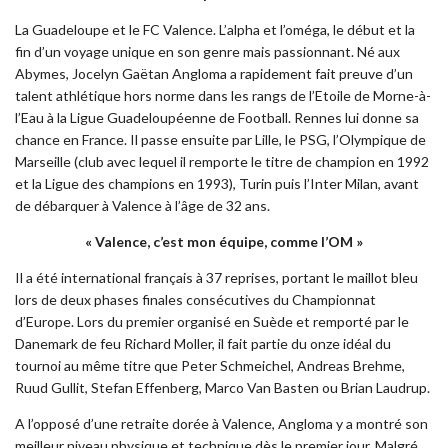
La Guadeloupe et le FC Valence. L’alpha et l’oméga, le début et la
fin d’un voyage unique en son genre mais passionnant. Né aux
Abymes, Jocelyn Gaëtan Angloma a rapidement fait preuve d’un
talent athlétique hors norme dans les rangs de l’Etoile de Morne-à-
l’Eau à la Ligue Guadeloupéenne de Football. Rennes lui donne sa
chance en France. Il passe ensuite par Lille, le PSG, l’Olympique de
Marseille (club avec lequel il remporte le titre de champion en 1992
et la Ligue des champions en 1993), Turin puis l’Inter Milan, avant
de débarquer à Valence à l’âge de 32 ans.
« Valence, c’est mon équipe, comme l’OM »
Il a été international français à 37 reprises, portant le maillot bleu
lors de deux phases finales consécutives du Championnat
d’Europe. Lors du premier organisé en Suède et remporté par le
Danemark de feu Richard Moller, il fait partie du onze idéal du
tournoi au même titre que Peter Schmeichel, Andreas Brehme,
Ruud Gullit, Stefan Effenberg, Marco Van Basten ou Brian Laudrup.
A l’opposé d’une retraite dorée à Valence, Angloma y a montré son
meilleur niveau physique et technique dès le premier jour. Malgré