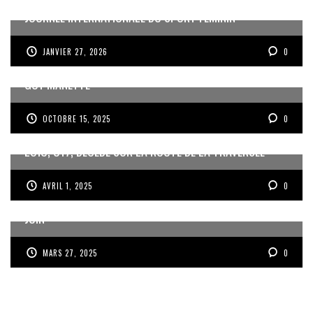
JOURNÉE INTERNATIONALE DU SPORT FÉMININ
JANVIER 27, 2026
0
MISE EN RETRAIT DE JEAN DARTRON ET NOMINATION DE
GUY MANETTE
OCTOBRE 15, 2025
0
LOÏC, U17, DÉCÉDÉ SUR LA ROUTE DE LA TRAVERSÉE
AVRIL 1, 2025
0
ROUSSILLON ET LES GWADABOYS À LA GOLD CUP EN
JUIN
MARS 27, 2025
0