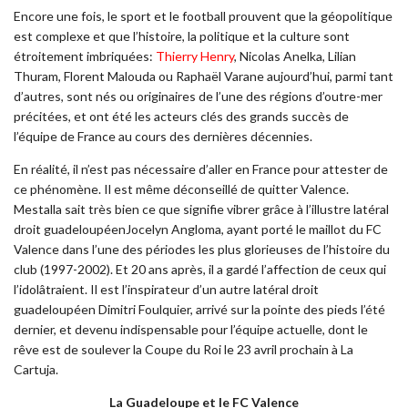
Encore une fois, le sport et le football prouvent que la géopolitique
est complexe et que l’histoire, la politique et la culture sont
étroitement imbriquées:
Thierry Henry
, Nicolas Anelka, Lilian
Thuram, Florent Malouda ou Raphaël Varane aujourd’hui, parmi tant
d’autres, sont nés ou originaires de l’une des régions d’outre-mer
précitées, et ont été les acteurs clés des grands succès de
l’équipe de France au cours des dernières décennies.
En réalité, il n’est pas nécessaire d’aller en France pour attester de
ce phénomène. Il est même déconseillé de quitter Valence.
Mestalla sait très bien ce que signifie vibrer grâce à l’illustre latéral
droit guadeloupéenJocelyn Angloma, ayant porté le maillot du FC
Valence dans l’une des périodes les plus glorieuses de l’histoire du
club (1997-2002). Et 20 ans après, il a gardé l’affection de ceux qui
l’idolâtraient. Il est l’inspirateur d’un autre latéral droit
guadeloupéen Dimitri Foulquier, arrivé sur la pointe des pieds l’été
dernier, et devenu indispensable pour l’équipe actuelle, dont le
rêve est de soulever la Coupe du Roi le 23 avril prochain à La
Cartuja.
La Guadeloupe et le FC Valence