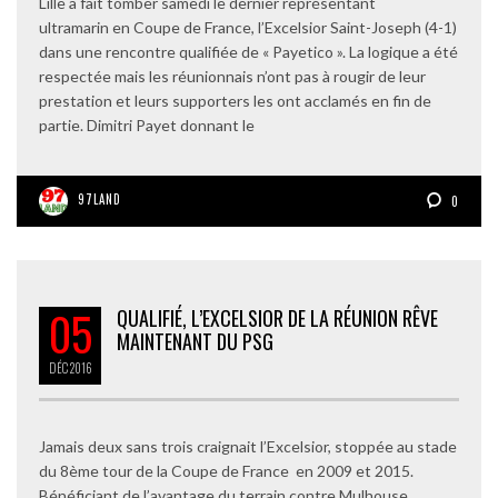
Lille a fait tomber samedi le dernier représentant
ultramarin en Coupe de France, l’Excelsior Saint-Joseph (4-1)
dans une rencontre qualifiée de « Payetico ». La logique a été
respectée mais les réunionnais n’ont pas à rougir de leur
prestation et leurs supporters les ont acclamés en fin de
partie. Dimitri Payet donnant le
97LAND
0
05
QUALIFIÉ, L’EXCELSIOR DE LA RÉUNION RÊVE
MAINTENANT DU PSG
DÉC
2016
Jamais deux sans trois craignait l’Excelsior, stoppée au stade
du 8ème tour de la Coupe de France en 2009 et 2015.
Bénéficiant de l’avantage du terrain contre Mulhouse,