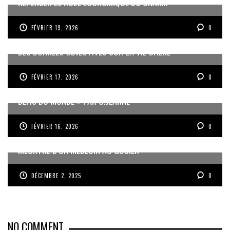
REPENSER LE RÔLE ÉCONOMIQUE DU CNARM
FÉVRIER 19, 2026
0
DES DONNÉES OBJECTIVES SUR LA VIE CHÈRE
FÉVRIER 17, 2026
0
« UN GOSIER FIER, FORT ET RESPONSABLE FACE AUX
DÉFIS DU MONDE » PAR G.JEANNE
FÉVRIER 16, 2026
0
MEURTRE D’UN MÉDECIN AU GOSIER
DÉCEMBRE 2, 2025
0
NO COMMENT