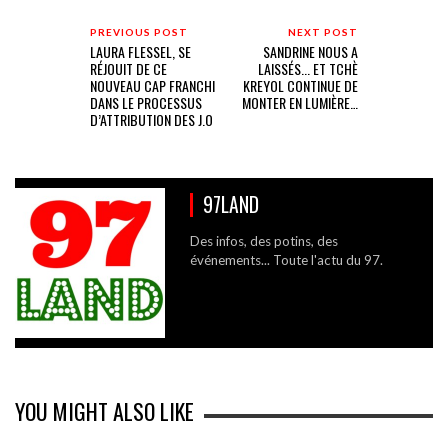
PREVIOUS POST
NEXT POST
LAURA FLESSEL, SE
SANDRINE NOUS A
RÉJOUIT DE CE
LAISSÉS... ET TCHÈ
NOUVEAU CAP FRANCHI
KREYOL CONTINUE DE
DANS LE PROCESSUS
MONTER EN LUMIÈRE…
D’ATTRIBUTION DES J.O
97LAND
Des infos, des potins, des
événements... Toute l'actu du 97.
YOU MIGHT ALSO LIKE