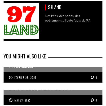
97LAND
Des infos, des potins, des
événements... Toute l'actu du 97.
YOU MIGHT ALSO LIKE
RACHAT DE L’EXPRESS DES ÎLES « UN MANQUE DE
TRANSPARENCE »
FÉVRIER 26, 2024
0
« J’AI UNE PENSÉE PARTICULIÈRE POUR LES
GUADELOUPÉENS QUI M’ONT SOUTENUE »
MAI 23, 2022
0