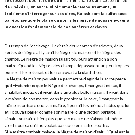
se dressent pour lui dire qu’il n’a rien à faire dans cette soirée
de « békés », un autre lui réclamer le remboursement, un
troisième s’interroger sur ses dires, Kalash sort la sulfateuse.
Sa réponse qu’elle plaise ou non, a le mérite de nous renvoyer à
la question fondamentale de nos ancêtres esclaves.
Du temps de l’esclavage, il existait deux sortes d’esclaves, deux
sortes de Nègres. Il y avait le Nègre de maison et le Nègre des
champs. Le Nègre de maison faisait toujours attention à son
maître. Quand les Nègres des champs dépassaient un peu trop les
bornes, il les retenait et les renvoyait à la plantation.
Le Nègre de maison pouvait se permettre d’agir de la sorte parce
qu’il vivait mieux que le Nègre des champs, il mangeait mieux, il
s’habillait mieux et il vivait dans une plus belle maison. Il vivait dans
la maison de son maître, dans le grenier ou la cave, il mangeait la
même nourriture que son maître, il portait les mêmes habits que lui
et il pouvait parler comme son maître, d’une diction parfaite. Il
aimait son maître bien plus que son maître ne s’aimait lui-même.
C’est pour ça qu’il ne voulait pas que son maître souffre.
Si le maître tombait malade, le Nègre de maison disait : “Quel est le