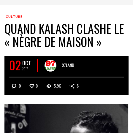
CULTURE
QUAND KALASH CLASHE LE
« NÈGRE DE MAISON »
02
OCT
97LAND
2017
0
0
5.9K
6