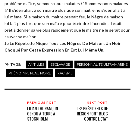
problème maître, sommes-nous malades ?” Sommes-nous malades
!? Il s’identifiait à son maître plus que son maître ne s’identifiait à
lui-même. Si la maison du maître prenait feu, le Nègre de maison
luttait plus fort que son maître pour éteindre l’incendie. Il était
prêt à donner sa vie plus rapidement que le maître ne le serait pour
sauver sa maison.
Je Le Répète Je Nique Tous Les Nègres De Maison. Un Noir
Choqué Par Cette Expression En Est Lui Même Un.
TAGS:
ANTILLES
ESCLAVAGE
PERSONNALITÉ ULTRAMARINE
PHÉNOTYPE PEAU NOIRE
RACISME
PREVIOUS POST
NEXT POST
LILIAN THURAM, UN
LES PRÉSIDENTS DE
GENOU À TERRE À
RÉGION FONT BLOC
STOCKHOLM
CONTRE L’ETAT