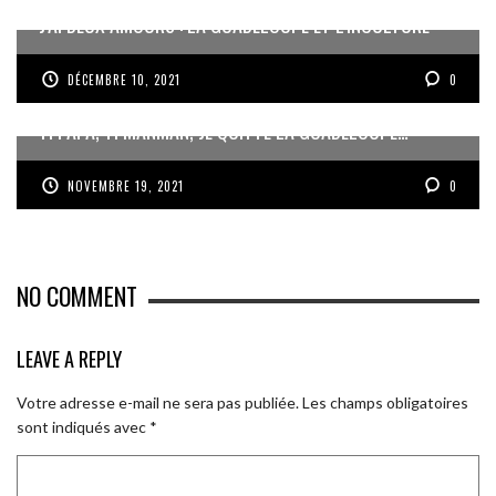
J’AI DEUX AMOURS : LA GUADELOUPE ET L’INCULTURE
DÉCEMBRE 10, 2021
0
TI PAPA, TI MANMAN, JE QUITTE LA GUADELOUPE…
NOVEMBRE 19, 2021
0
NO COMMENT
LEAVE A REPLY
Votre adresse e-mail ne sera pas publiée.
Les champs obligatoires
sont indiqués avec
*