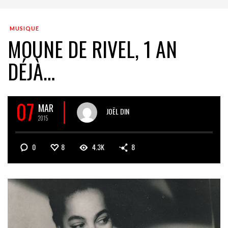
MUSIQUE
MOUNE DE RIVEL, 1 AN
DÉJÀ…
07
MAR
JOËL DIN
2015
0
8
4.3K
8