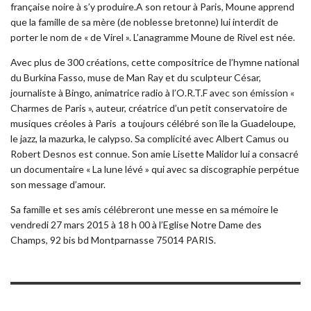
française noire à s’y produire.A son retour à Paris, Moune apprend
que la famille de sa mère (de noblesse bretonne) lui interdit de
porter le nom de « de Virel ». L’anagramme Moune de Rivel est née.
Avec plus de 300 créations, cette compositrice de l’hymne national
du Burkina Fasso, muse de Man Ray et du sculpteur César,
journaliste à Bingo, animatrice radio à l’O.R.T.F avec son émission «
Charmes de Paris », auteur, créatrice d’un petit conservatoire de
musiques créoles à Paris a toujours célébré son île la Guadeloupe,
le jazz, la mazurka, le calypso. Sa complicité avec Albert Camus ou
Robert Desnos est connue. Son amie Lisette Malidor lui a consacré
un documentaire « La lune lévé » qui avec sa discographie perpétue
son message d’amour.
Sa famille et ses amis célébreront une messe en sa mémoire le
vendredi 27 mars 2015 à 18 h 00 à l’Eglise Notre Dame des
Champs, 92 bis bd Montparnasse 75014 PARIS.