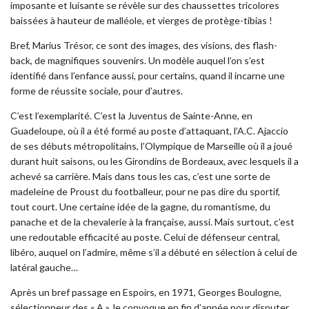
imposante et luisante se révèle sur des chaussettes tricolores
baissées à hauteur de malléole, et vierges de protège-tibias !
Bref, Marius Trésor, ce sont des images, des visions, des flash-
back, de magnifiques souvenirs. Un modèle auquel l’on s’est
identifié dans l’enfance aussi, pour certains, quand il incarne une
forme de réussite sociale, pour d’autres.
C’est l’exemplarité. C’est la Juventus de Sainte-Anne, en
Guadeloupe, où il a été formé au poste d’attaquant, l’A.C. Ajaccio
de ses débuts métropolitains, l’Olympique de Marseille où il a joué
durant huit saisons, ou les Girondins de Bordeaux, avec lesquels il a
achevé sa carrière. Mais dans tous les cas, c’est une sorte de
madeleine de Proust du footballeur, pour ne pas dire du sportif,
tout court. Une certaine idée de la gagne, du romantisme, du
panache et de la chevalerie à la française, aussi. Mais surtout, c’est
une redoutable efficacité au poste. Celui de défenseur central,
libéro, auquel on l’admire, même s’il a débuté en sélection à celui de
latéral gauche…
Après un bref passage en Espoirs, en 1971, Georges Boulogne,
sélectionneur des « A », le convoque en fin d’année pour disputer