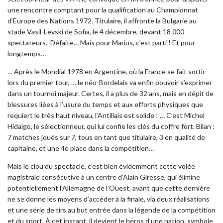
une rencontre comptant pour la qualification au Championnat
d’Europe des Nations 1972. Titulaire, il affronte la Bulgarie
au
stade Vasil-Levski de Sofia, le 4 décembre, devant 18 000
spectateurs. Défaite… Mais pour Marius, c’est parti ! Et pour
longtemps…
… Après le Mondial 1978 en Argentine, où la France se fait sortir
lors du premier tour, … le néo-Bordelais va enfin pouvoir s’exprimer
dans un tournoi majeur. Certes, il a plus de 32 ans, mais en dépit de
blessures liées à l’usure du temps et aux efforts physiques que
requiert le très haut niveau, l’Antillais est solide ! … C’est Michel
Hidalgo, le sélectionneur, qui lui confie les clés du coffre fort. Bilan :
7 matches joués sur 7, tous en tant que titulaire, 3 en qualité de
capitaine, et une 4e place dans la compétition…
Mais le clou du spectacle, c’est bien évidemment cette volée
magistrale consécutive à un centre d’Alain Giresse, qui élimine
potentiellement l’Allemagne de l’Ouest, avant que cette dernière
ne se donne les moyens d’accéder à la finale, via deux réalisations
et une série de tirs au but entrée dans la légende de la compétition
et du sport. À cet instant, il devient le héros d’une nation, symbole