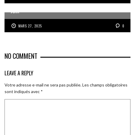
ROUSSILLON ET LES GWADABOYS À LA GOLD CUP EN
JUIN
MARS 27, 2025
0
NO COMMENT
LEAVE A REPLY
Votre adresse e-mail ne sera pas publiée.
Les champs obligatoires
sont indiqués avec
*