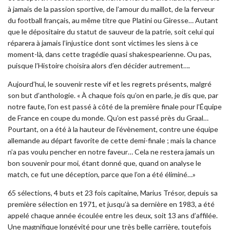
à jamais de la passion sportive, de l’amour du maillot, de la ferveur
du football français, au même titre que Platini ou Giresse… Autant
que le dépositaire du statut de sauveur de la patrie, soit celui qui
réparera à jamais l’injustice dont sont victimes les siens à ce
moment-là, dans cette tragédie quasi shakespearienne. Ou pas,
puisque l’Histoire choisira alors d’en décider autrement….
Aujourd’hui, le souvenir reste vif et les regrets présents, malgré
son but d’anthologie. « À chaque fois qu’on en parle, je dis que, par
notre faute, l’on est passé à côté de la première finale pour l’Équipe
de France en coupe du monde. Qu’on est passé près du Graal…
Pourtant, on a été à la hauteur de l’évènement, contre une équipe
allemande au départ favorite de cette demi-finale ; mais la chance
n’a pas voulu pencher en notre faveur… Cela ne restera jamais un
bon souvenir pour moi, étant donné que, quand on analyse le
match, ce fut une déception, parce que l’on a été éliminé…»
65 sélections, 4 buts et 23 fois capitaine, Marius Trésor, depuis sa
première sélection en 1971, et jusqu’à sa dernière en 1983, a été
appelé chaque année écoulée entre les deux, soit 13 ans d’affilée.
Une magnifique longévité pour une très belle carrière, toutefois