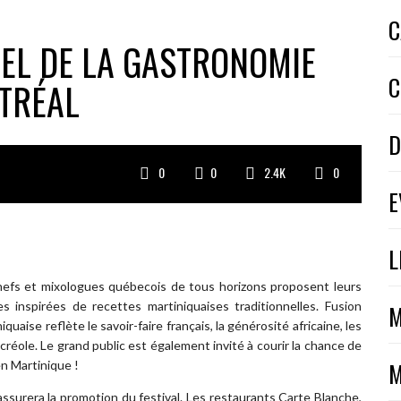
C
EL DE LA GASTRONOMIE
C
TRÉAL
D
0
0
2.4K
0
E
L
efs et mixologues québecois de tous horizons proposent leurs
es inspirées de recettes martiniquaises traditionnelles. Fusion
M
quaise reflète le savoir-faire français, la générosité africaine, les
e créole. Le grand public est également invité à courir la chance de
M
 Martinique !
assurera la promotion du festival. Les restaurants Carte Blanche,