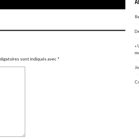
A
R
De
« 
mo
ligatoires sont indiqués avec
*
Jo
Co