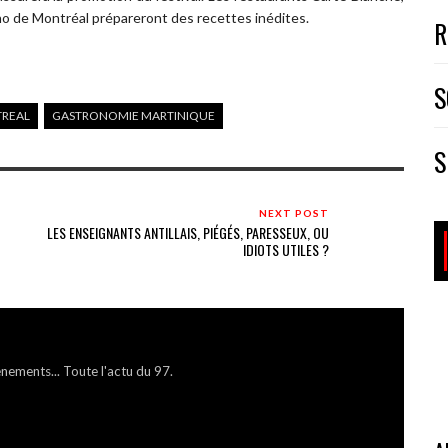
sino de Montréal prépareront des recettes inédites.
R
S
TREAL
GASTRONOMIE MARTINIQUE
S
NEXT POST
LES ENSEIGNANTS ANTILLAIS, PIÉGÉS, PARESSEUX, OU
IDIOTS UTILES ?
énements... Toute l'actu du 97.