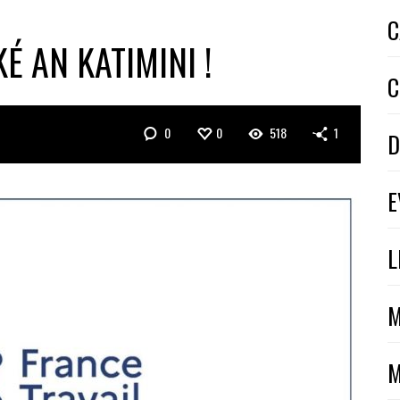
C
É AN KATIMINI !
C
0
0
518
1
D
E
L
M
M