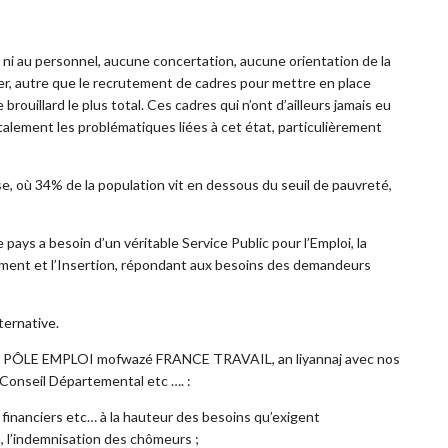
, ni au personnel, aucune concertation, aucune orientation de la
 autre que le recrutement de cadres pour mettre en place
 brouillard le plus total. Ces cadres qui n’ont d’ailleurs jamais eu
alement les problématiques liées à cet état, particulièrement
, où 34% de la population vit en dessous du seuil de pauvreté,
ys a besoin d’un véritable Service Public pour l’Emploi, la
ement et l’Insertion, répondant aux besoins des demandeurs
ernative.
de PÔLE EMPLOI mofwazé FRANCE TRAVAIL, an liyannaj avec nos
onseil Départemental etc …. :
 financiers etc… à la hauteur des besoins qu’exigent
n, l’indemnisation des chômeurs ;