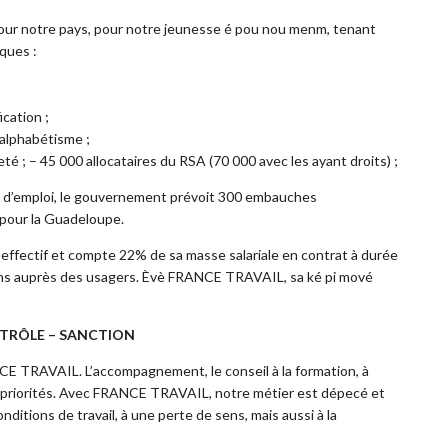
pour notre pays, pour notre jeunesse é pou nou menm, tenant
ques :
;
cation ;
nalphabétisme ;
té ; – 45 000 allocataires du RSA (70 000 avec les ayant droits) ;
d’emploi, le gouvernement prévoit 300 embauches
 pour la Guadeloupe.
ectif et compte 22% de sa masse salariale en contrat à durée
ions auprès des usagers. Èvè FRANCE TRAVAIL, sa ké pi mové
ONTRÔLE – SANCTION
CE TRAVAIL. L’accompagnement, le conseil à la formation, à
 les priorités. Avec FRANCE TRAVAIL, notre métier est dépecé et
ditions de travail, à une perte de sens, mais aussi à la