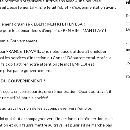
A
te réforme s’organisera sur trois ans avec « une nouvelle
seil Départemental « . Elle ferait l’objet « d’expérimentation avant
R
totalement organisé ». ÉBEN ! MEN KI BITEN ÉSA ?
De
ange pour les demandeurs d’emploi ». ÉBEN VIM ! MANTI A-Y !
par le Gouvernement.
« 
mo
é par FRANCE TRAVAIL. Une nébuleuse qui devrait englober
 les services d’insertion du Conseil Départemental. Après la
Jo
it doit attirer notre attention : le mot EMPLOI est
ion prise par le gouvernement.
Co
UR DU GOUVERNEMENT !
i reçoit, en contrepartie, une rémunération. Quant au travail, il
 une utilité pour la société.
s au travail et non de les accompagner vers l’emploi.
i qu’il faut accompagner vers l’insertion ou la réinsertion, mais
ion et qu’il faudra mettre au travail et punir s’il ne marche pas