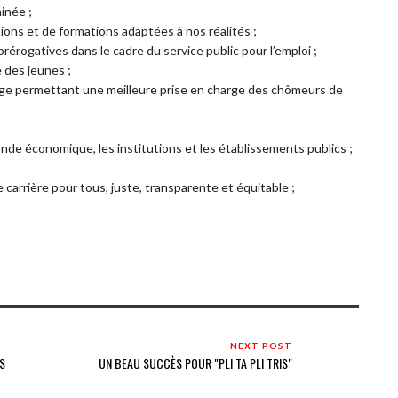
inée ;
ions et de formations adaptées à nos réalités ;
érogatives dans le cadre du service public pour l’emploi ;
e des jeunes ;
age permettant une meilleure prise en charge des chômeurs de
onde économique, les institutions et les établissements publics ;
 carrière pour tous, juste, transparente et équitable ;
NEXT POST
S
UN BEAU SUCCÈS POUR "PLI TA PLI TRIS"