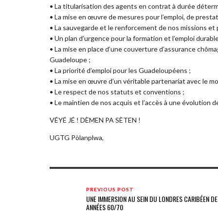
• La titularisation des agents en contrat à durée déterm
• La mise en œuvre de mesures pour l’emploi, de prestat
• La sauvegarde et le renforcement de nos missions et pr
• Un plan d’urgence pour la formation et l’emploi durabl
• La mise en place d’une couverture d’assurance chôm
Guadeloupe ;
• La priorité d’emploi pour les Guadeloupéens ;
• La mise en œuvre d’un véritable partenariat avec le m
• Le respect de nos statuts et conventions ;
• Le maintien de nos acquis et l’accès à une évolution de
VÉYÉ JÉ ! DÈMEN PA SÈTEN !
UGTG Pòlanplwa,
PREVIOUS POST
UNE IMMERSION AU SEIN DU LONDRES CARIBÉEN DE
ANNÉES 60/70