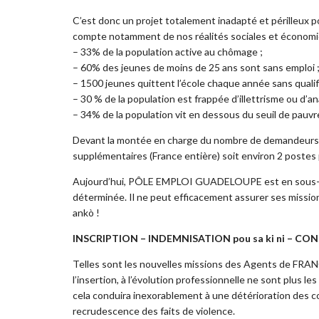
C’est donc un projet totalement inadapté et périlleux 
compte notamment de nos réalités sociales et économi
– 33% de la population active au chômage ;
– 60% des jeunes de moins de 25 ans sont sans emploi 
– 1500 jeunes quittent l’école chaque année sans qualifi
– 30 % de la population est frappée d’illettrisme ou d’a
– 34% de la population vit en dessous du seuil de pauvre
Devant la montée en charge du nombre de demandeurs 
supplémentaires (France entière) soit environ 2 postes
Aujourd’hui, PÔLE EMPLOI GUADELOUPE est en sous-eff
déterminée. Il ne peut efficacement assurer ses miss
ankò !
INSCRIPTION – INDEMNISATION pou sa ki ni – C
Telles sont les nouvelles missions des Agents de FRAN
l’insertion, à l’évolution professionnelle ne sont plus
cela conduira inexorablement à une détérioration des con
recrudescence des faits de violence.