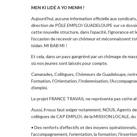
MEN KI LIDÉ A YO MENM !
Aujourd’hui, aucune information officielle aux syndicats
direction de PÔLE EMPLOI GUADELOUPE sur ce dossier,
cette nouvelle structure, dans l’opacité, l’ignorance et le
l’occasion de recevoir un chômeur et méconnaissent tot
isidan. MI BAB MI !
Et cela, dans un pays gangréné par un chômage de masse
où nos jeunes sont laissés pour compte.
Camarades, Collègues, Chômeurs de Guadeloupe, notre pa
Formation, l’Orientation, l’Indemnisation, l’Accompagn
d’emploi.
Le projet FRANCE TRAVAIL ne représente pas cette alt
Aussi, il nous faut exiger notamment, NOUS, Agents 
collègues de CAP EMPLOI, de la MISSION LOCALE, du C
• Des renforts d’effectifs et des moyens opérationnels,
l’accompagnement, l’orientation, la formation, l’insertio