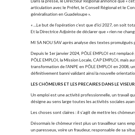
Dans la presse, le Directeur Régional annonce que « cet
articulation avec le Préfet, le Conseil Régional et le Con
généralisation en Guadeloupe ».
« …Le but de l’opération c’est que d’ici 2027, on soit 
Et la Directrice Adjointe de déclarer que « rien ne ch
MI SA NOU SAV après analyse des textes promulgués 
Depuis le 1er janvier 2024, PÔLE EMPLOI est remplac
PÔLE EMPLOI, la Mission Locale, CAP EMPLOI, mais aussi
transformation de l’ANPE en PÔLE EMPLOI en 2008, un fa
définitivement banni validant ainsi la nouvelle orientat
LES CHÔMEURS ET LES PRECAIRES DANS LE VISE
Un emploi est une activité professionnelle, un travail qu
désigne au sens large toutes les activités sociales ayant
Les choses sont claires : il s’agit de mettre les chômeur
Désormais le chômeur n’est plus un travailleur sans emplo
un paresseux, voire un fraudeur, responsable de sa situat