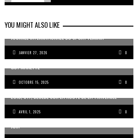
YOU MIGHT ALSO LIKE
JOURNÉE INTERNATIONALE DU SPORT FÉMININ
JANVIER 27, 2026
0
MISE EN RETRAIT DE JEAN DARTRON ET NOMINATION DE
GUY MANETTE
OCTOBRE 15, 2025
0
LOÏC, U17, DÉCÉDÉ SUR LA ROUTE DE LA TRAVERSÉE
AVRIL 1, 2025
0
ROUSSILLON ET LES GWADABOYS À LA GOLD CUP EN
JUIN