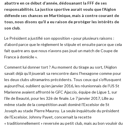
abattre en ce début d’année, dédouanant la FFF de ses
responsabilités. La justice sportive aurait voulu que l’Aiglon
défende ses chances en Martinique, mais à
contre courant de
tous, nous disons qu’il a eu raison de protéger les intérêts de
son club.
Le Président a justifié son opposition « pour plusieurs raisons :
d’abord parce que le règlement le stipule et ensuite parce que cela
fait quatre ans que nous n’avons pas joué un match de Coupe de
France à domicile ».
Comment lui donner tort ? Au moment du tirage au sort, l’Aiglon
savait déjà qu’il jouerait sa rencontre dans l’hexagone comme pour
les deux clubs ultramarins précédents. Tous ceux qui s’offusquent
aujourd’hui, oublient qu’en janvier 2016, les réunionnais de l’US St
Marienne avaient affronté le GFC Ajaccio, équipe de Ligue 1, sur
l’ile de Beauté, pour les 32è de finale. Le 7 janvier 2017, Lille au
même stade de la compétition avait dominé l’Excelsior de St
Joseph au stade Pierre Mauroy. La seule inquiétude du président
de l’Excelsior, Johnny Payet, concernait la recette
« traditionnellement » reversée au petit club, mais au bon vouloir du