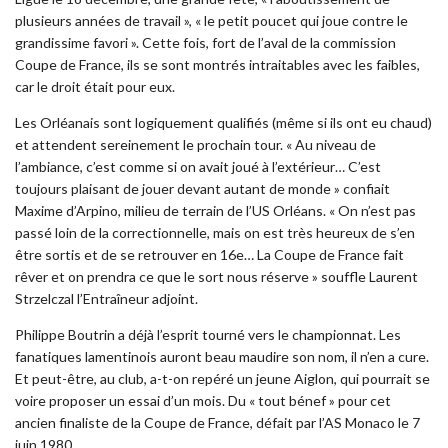
plusieurs années de travail », « le petit poucet qui joue contre le
grandissime favori ». Cette fois, fort de l’aval de la commission
Coupe de France, ils se sont montrés intraitables avec les faibles,
car le droit était pour eux.
Les Orléanais sont logiquement qualifiés (même si ils ont eu chaud)
et attendent sereinement le prochain tour. « Au niveau de
l’ambiance, c’est comme si on avait joué à l’extérieur… C’est
toujours plaisant de jouer devant autant de monde » confiait
Maxime d’Arpino, milieu de terrain de l’US Orléans. « On n’est pas
passé loin de la correctionnelle, mais on est très heureux de s’en
être sortis et de se retrouver en 16e… La Coupe de France fait
rêver et on prendra ce que le sort nous réserve » souffle Laurent
Strzelczal l’Entraîneur adjoint.
Philippe Boutrin a déjà l’esprit tourné vers le championnat. Les
fanatiques lamentinois auront beau maudire son nom, il n’en a cure.
Et peut-être, au club, a-t-on repéré un jeune Aiglon, qui pourrait se
voire proposer un essai d’un mois. Du « tout bénef » pour cet
ancien finaliste de la Coupe de France, défait par l’AS Monaco le 7
juin 1980.