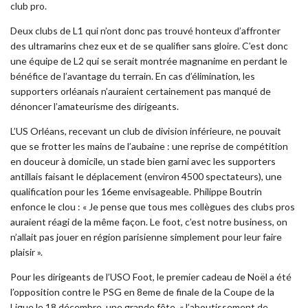
club pro.
Deux clubs de L1 qui n’ont donc pas trouvé honteux d’affronter
des ultramarins chez eux et de se qualifier sans gloire. C’est donc
une équipe de L2 qui se serait montrée magnanime en perdant le
bénéfice de l’avantage du terrain. En cas d’élimination, les
supporters orléanais n’auraient certainement pas manqué de
dénoncer l’amateurisme des dirigeants.
L’US Orléans, recevant un club de division inférieure, ne pouvait
que se frotter les mains de l’aubaine : une reprise de compétition
en douceur à domicile, un stade bien garni avec les supporters
antillais faisant le déplacement (environ 4500 spectateurs), une
qualification pour les 16eme envisageable. Philippe Boutrin
enfonce le clou : « Je pense que tous mes collègues des clubs pros
auraient réagi de la même façon. Le foot, c’est notre business, on
n’allait pas jouer en région parisienne simplement pour leur faire
plaisir ».
Pour les dirigeants de l’USO Foot, le premier cadeau de Noël a été
l’opposition contre le PSG en 8eme de finale de la Coupe de la
Ligue le 18 décembre, une grande fête, « l’aboutissement de