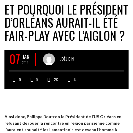
ET POURQUOI LE PRÉSIDENT
D’ORLÉANS AURAIT-IL ÉTÉ
FAIR-PLAY AVEC L’AIGLON ?
07
JAN
JOËL DIN
2019
0
0
2K
4
Ainsi donc, Philippe Boutron le Président de l’US Orléans en
refusant de jouer la rencontre en région parisienne comme
l’auraient souhaité les Lamentinois est devenu l’homme à