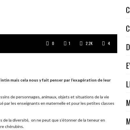
C
C
0
1
2.2K
4
D
E
ntin mais cela nous y fait penser par l’exagération de leur
L
sins de personnages, animaux, objets et situations de la vie
M
ilisé par les enseignants en maternelle et pour les petites classes
M
s de la diversité, on ne peut que s’étonner de la teneur en
re chérubins.