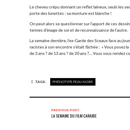
Le cheveu crépu donnant un reflet laineux, seuls les yeu
porte des lunettes : sa monture est blanche !
On peut alors se questionner sur l’apport de ces dessins
termes d’image de soi et de reconnaissance de l’autre.
La semaine dernière, l’ex-Garde des Sceaux face au jou
racistes à son encontre s’était fâchée : « Vous posez l
de 3 ans ? de 13 ans ? de 20 ans ?… Vous vous rendez co
TAGS:
PHÉNOTYPE PEAU NOIRE
PREVIOUS POST
LA SEMAINE DU FILM CARAIBE