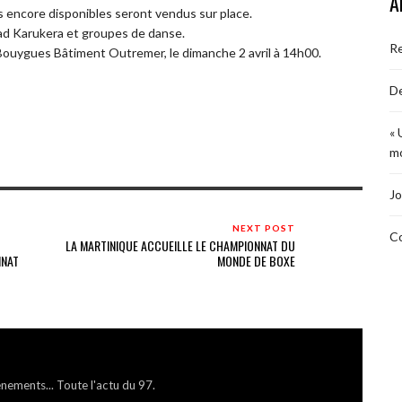
A
s encore disponibles seront vendus sur place.
ad Karukera et groupes de danse.
R
Bouygues Bâtiment Outremer, le dimanche 2 avril à 14h00.
De
« 
mo
Jo
NEXT POST
Co
LA MARTINIQUE ACCUEILLE LE CHAMPIONNAT DU
INAT
MONDE DE BOXE
énements... Toute l'actu du 97.