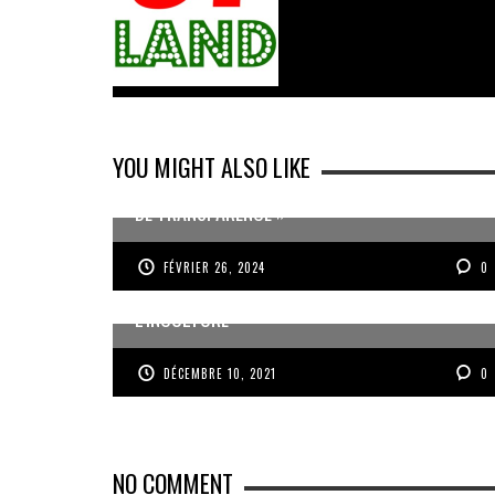
YOU MIGHT ALSO LIKE
RACHAT DE L’EXPRESS DES ÎLES « UN MANQUE
DE TRANSPARENCE »
FÉVRIER 26, 2024
0
J’AI DEUX AMOURS : LA GUADELOUPE ET
L’INCULTURE
DÉCEMBRE 10, 2021
0
NO COMMENT