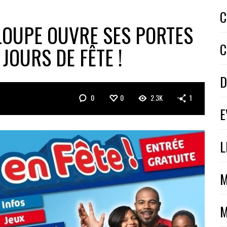
C
LOUPE OUVRE SES PORTES
C
JOURS DE FÊTE !
D
0
0
2.3K
1
E
L
M
M