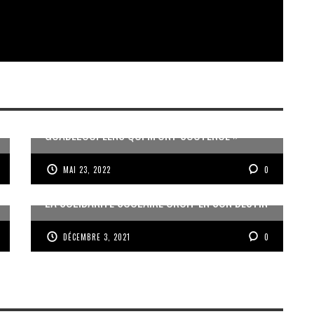
« J’AI UNE PENSÉE PARTICULIÈRE POUR LES
GUADELOUPÉENS QUI M’ONT SOUTENUE »
MAI 23, 2022
0
LA SOLIDARITÉ SCOLAIRE CROIT EN SON DESTIN
DÉCEMBRE 3, 2021
0