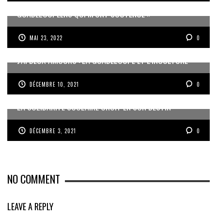
« J’AI UNE PENSÉE PARTICULIÈRE POUR LES
GUADELOUPÉENS QUI M’ONT SOUTENUE »
MAI 23, 2022
0
J’AI DEUX AMOURS : LA GUADELOUPE ET L’INCULTURE
DÉCEMBRE 10, 2021
0
LA SOLIDARITÉ SCOLAIRE CROIT EN SON DESTIN
DÉCEMBRE 3, 2021
0
NO COMMENT
LEAVE A REPLY