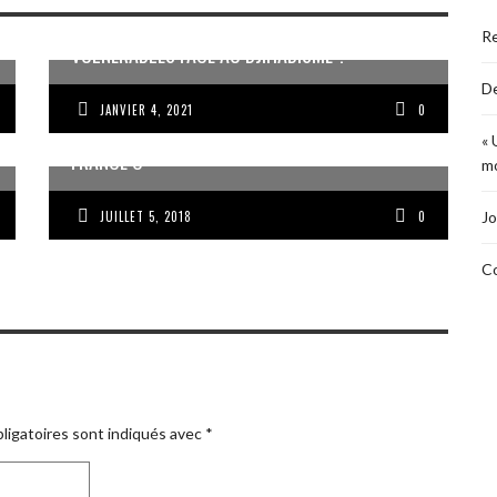
LES COMORES, LA RÉUNION ET MAURICE
R
VULNÉRABLES FACE AU DJIHADISME ?
De
JANVIER 4, 2021
0
MA VISION DE LA FAMILLE RFO ET L’AVENIR DE
« 
FRANCE Ô
mo
JUILLET 5, 2018
0
Jo
Co
ligatoires sont indiqués avec
*