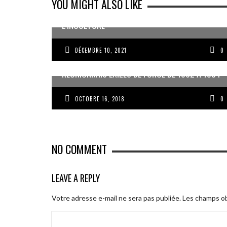
YOU MIGHT ALSO LIKE
J’AI DEUX AMOURS : LA GUADELOUPE ET
L’INCULTURE
DÉCEMBRE 10, 2021
0
UN CONCERT POUR LES 2 015 ENFANTS
RÉUNIONNAIS EXILÉS DE FORCE DE 1962 À 1984
OCTOBRE 16, 2018
0
NO COMMENT
LEAVE A REPLY
Votre adresse e-mail ne sera pas publiée.
Les champs ob