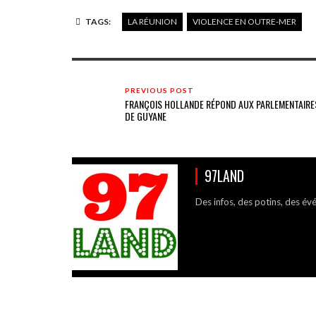
TAGS:
LA RÉUNION
VIOLENCE EN OUTRE-MER
PREVIOUS POST
FRANÇOIS HOLLANDE RÉPOND AUX PARLEMENTAIRE
DE GUYANE
97LAND
Des infos, des potins, des év