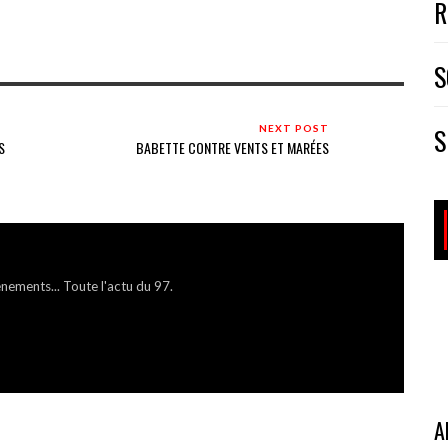
R
S
S
NEXT POST
S
BABETTE CONTRE VENTS ET MARÉES
énements... Toute l'actu du 97.
A