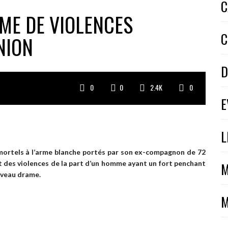
C
IME DE VIOLENCES
C
NION
D
0
0
2.4K
0
E
L
s mortels à l’arme blanche portés par son ex-compagnon de 72
it des violences de la part d’un homme ayant un fort penchant
M
ouveau drame.
M