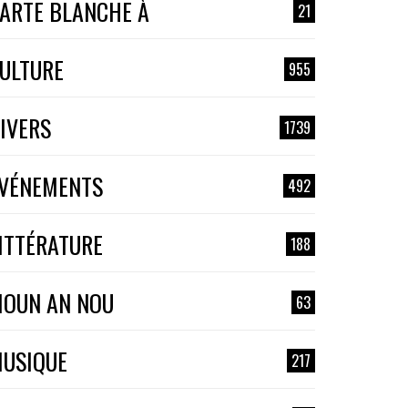
ARTE BLANCHE À
21
ULTURE
955
IVERS
1739
VÉNEMENTS
492
ITTÉRATURE
188
OUN AN NOU
63
USIQUE
217