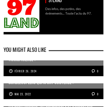
97LAND
Des infos, des potins, des
événements... Toute l'actu du 97.
YOU MIGHT ALSO LIKE
RACHAT DE L’EXPRESS DES ÎLES « UN MANQUE DE
TRANSPARENCE »
FÉVRIER 26, 2024
0
« J’AI UNE PENSÉE PARTICULIÈRE POUR LES
GUADELOUPÉENS QUI M’ONT SOUTENUE »
MAI 23, 2022
0
J’AI DEUX AMOURS : LA GUADELOUPE ET L’INCULTURE