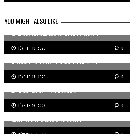
YOU MIGHT ALSO LIKE
REPENSER LE RÔLE ÉCONOMIQUE DU CNARM
FÉVRIER 19, 2026
0
DES DONNÉES OBJECTIVES SUR LA VIE CHÈRE
FÉVRIER 17, 2026
0
« UN GOSIER FIER, FORT ET RESPONSABLE FACE AUX
DÉFIS DU MONDE » PAR G.JEANNE
FÉVRIER 16, 2026
0
MEURTRE D’UN MÉDECIN AU GOSIER