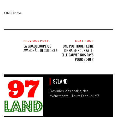
ONU Infos
PREVIOUS POST
NEXT POST
LA GUADELOUPE QUI
UNE POLITIQUE PLEINE
AVANCE À…. RECULONS !
DE HAINE POURRA-T-
ELLE SAUVER NOS PAYS
POUR 2040 ?
97LAND
Des infos, des potins, des
événements... Toute l'actu du 97.