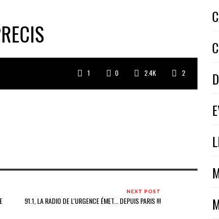
C
PRECIS
C
1
0
2.4K
2
D
E
L
M
NEXT POST
M
E
91.1, LA RADIO DE L'URGENCE ÉMET... DEPUIS PARIS !!!