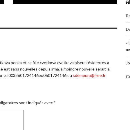
A
R
De
« 
mo
kova penka et sa fille cvetkova cvetkova bisera résidentes à
Jo
 est sans nouvelles depuis irma.la moindre nouvelle serait la
ou par tel0033601724146ou0601724146 ou
r.demoura@free.fr
Co
ligatoires sont indiqués avec
*