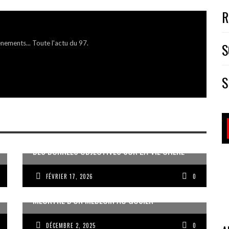
R
énements... Toute l'actu du 97.
S
S
DES DONNÉES OBJECTIVES SUR LA VIE CHÈRE
FÉVRIER 17, 2026
0
MEURTRE D’UN MÉDECIN AU GOSIER
DÉCEMBRE 2, 2025
0