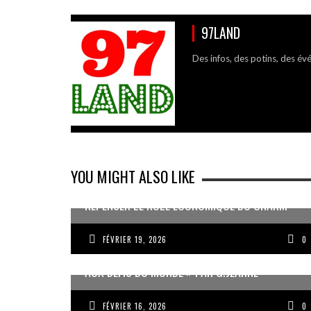
97LAND
Des infos, des potins, des év
YOU MIGHT ALSO LIKE
REPENSER LE RÔLE ÉCONOMIQUE DU CNARM
FÉVRIER 19, 2026
0
« UN GOSIER FIER, FORT ET RESPONSABLE FACE
AUX DÉFIS DU MONDE » PAR G.JEANNE
FÉVRIER 16, 2026
0