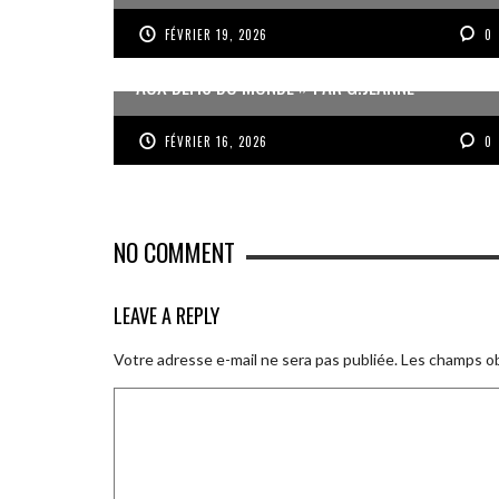
FÉVRIER 19, 2026
0
« UN GOSIER FIER, FORT ET RESPONSABLE FACE
AUX DÉFIS DU MONDE » PAR G.JEANNE
FÉVRIER 16, 2026
0
NO COMMENT
LEAVE A REPLY
Votre adresse e-mail ne sera pas publiée.
Les champs ob