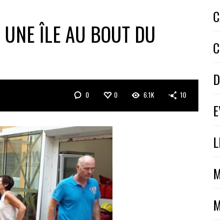
C
R UNE ÎLE AU BOUT DU
C
D
0
0
6.1K
10
E
L
M
M