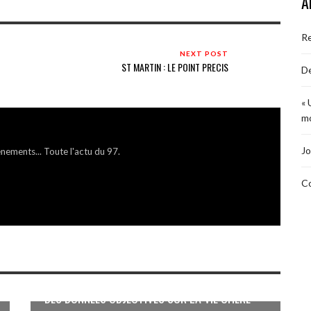
A
R
NEXT POST
ST MARTIN : LE POINT PRECIS
De
« 
mo
Jo
énements... Toute l'actu du 97.
Co
DES DONNÉES OBJECTIVES SUR LA VIE CHÈRE