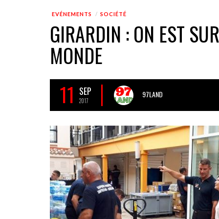
EVÉNEMENTS
SOCIÉTÉ
GIRARDIN : ON EST SU
MONDE
11
SEP
97LAND
2017