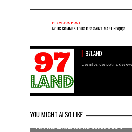
PREVIOUS POST
NOUS SOMMES TOUS DES SAINT-MARTINOI(R)S
97LAND
Des infos, des potins, des év
YOU MIGHT ALSO LIKE
REPENSER LE RÔLE ÉCONOMIQUE DU CNARM