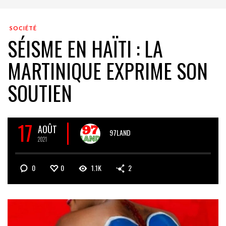
SOCIÉTÉ
SÉISME EN HAÏTI : LA
MARTINIQUE EXPRIME SON
SOUTIEN
17
AOÛT
97LAND
2021
0
0
1.1K
2