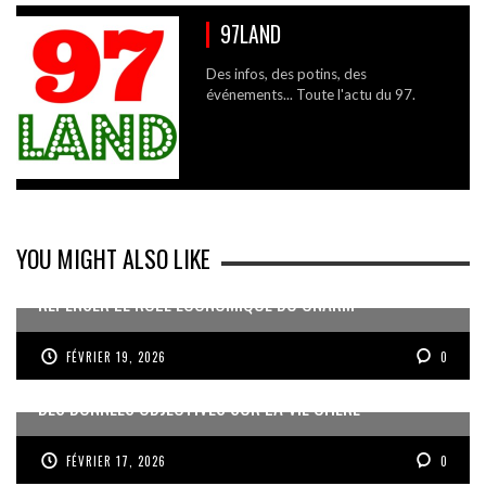
97LAND
Des infos, des potins, des
événements... Toute l'actu du 97.
YOU MIGHT ALSO LIKE
REPENSER LE RÔLE ÉCONOMIQUE DU CNARM
FÉVRIER 19, 2026
0
DES DONNÉES OBJECTIVES SUR LA VIE CHÈRE
FÉVRIER 17, 2026
0
« UN GOSIER FIER, FORT ET RESPONSABLE FACE AUX