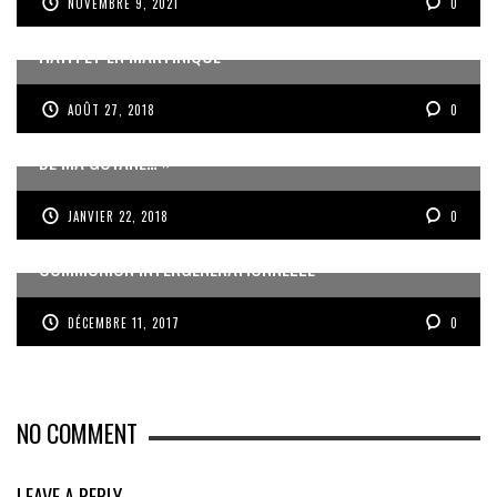
NOVEMBRE 9, 2021
0
MOUNIA : MA PRIORITÉ, M’OCCUPER DE MES ENFANTS EN
HAÏTI ET EN MARTINIQUE
AOÛT 27, 2018
0
LA LEGION D’HONNEUR POUR SYLVIANE CEDIA : « AU NOM
DE MA GUYANE… »
JANVIER 22, 2018
0
CHICANOS : AU NOËL SOLIDAIRE, J’AI ASSISTÉ À UNE
COMMUNION INTERGÉNÉRATIONNELLE
DÉCEMBRE 11, 2017
0
NO COMMENT
LEAVE A REPLY