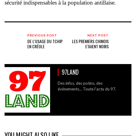
sécurité indispensables à la population antillaise.
PREVIOUS POST
NEXT POST
DE L'USAGE DU TCHIP
LES PREMIERS CHINOIS
EN CRÉOLE
ETAIENT NOIRS
97LAND
Des infos, des potins, des
événements... Toute l'actu du 97.
YOU MIGHT ALSO LIKE