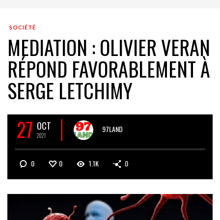
SOCIÉTÉ
MEDIATION : OLIVIER VERAN
RÉPOND FAVORABLEMENT À
SERGE LETCHIMY
27
OCT
97LAND
2021
0
0
1.1K
0