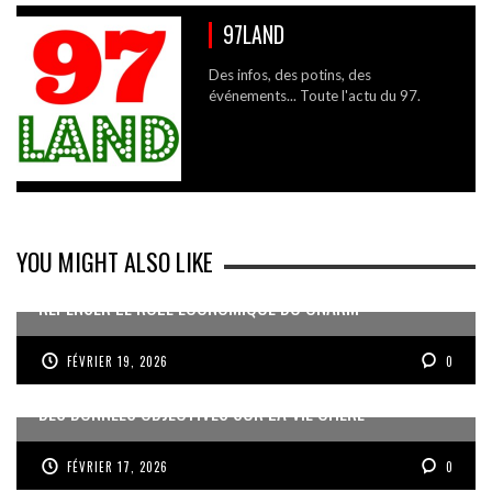
97LAND
Des infos, des potins, des
événements... Toute l'actu du 97.
YOU MIGHT ALSO LIKE
REPENSER LE RÔLE ÉCONOMIQUE DU CNARM
FÉVRIER 19, 2026
0
DES DONNÉES OBJECTIVES SUR LA VIE CHÈRE
FÉVRIER 17, 2026
0
« UN GOSIER FIER, FORT ET RESPONSABLE FACE AUX