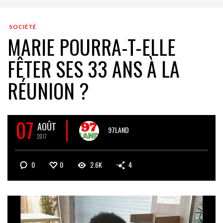
SOCIÉTÉ
MARIE POURRA-T-ELLE
FÊTER SES 33 ANS À LA
RÉUNION ?
07
AOÛT
97LAND
2017
0
0
2.6K
4