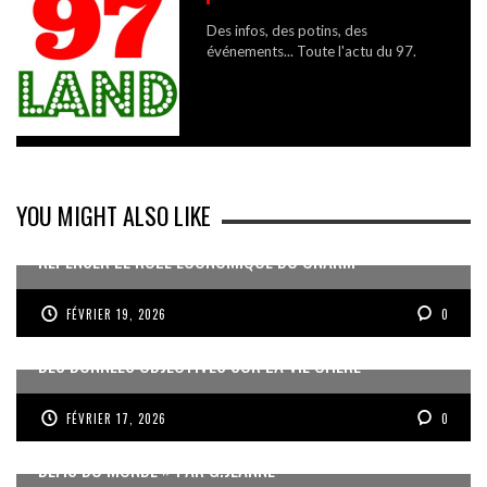
Des infos, des potins, des
événements... Toute l'actu du 97.
YOU MIGHT ALSO LIKE
REPENSER LE RÔLE ÉCONOMIQUE DU CNARM
FÉVRIER 19, 2026
0
DES DONNÉES OBJECTIVES SUR LA VIE CHÈRE
FÉVRIER 17, 2026
0
« UN GOSIER FIER, FORT ET RESPONSABLE FACE AUX
DÉFIS DU MONDE » PAR G.JEANNE