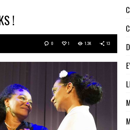
C
S !
C
0
1
1.3K
13
D
E
L
M
M