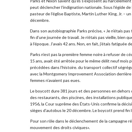
Parks et Nixon savent qu’ils s’exposent au harcèlement
peut déclencher l’indignation nationale. Sous l’égide de 
pasteur de l’église Baptiste,
Martin Luther King, Jr. – u
décembre.
Dans son autobiographie Parks précise, « Je n’étais pas
fin d’une journée de travail. Je n’étais pas vieille, bi
à l’époque. J’avais 42 ans. Non, en fait, j’étais fatiguée d
Parks n’est pas la première femme noire à refuser de cé
15 ans, avait été arrêtée pour le même délit neuf mois p
précédées dans l’histoire. du transport collectif ségré
avec la Montgomery Improvement Association derrière ell
femmes n’avaient pas eues.
Le boycott dure 381 jours et des personnes en dehors
des restaurants, des piscines, des installations publiq
1956, la Cour suprême des États-Unis confirme la décisi
sièges d’autobus le 20 décembre. Le boycott prend fin 
Pour son rôle dans le déclenchement de la campagne r
mouvement des droits civiques».