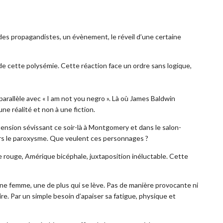
des propagandistes, un évènement, le réveil d’une certaine
 de cette polysémie. Cette réaction face un ordre sans logique,
 parallèle avec « I am not you negro ». Là où James Baldwin
e réalité et non à une fiction.
tension sévissant ce soir-là à Montgomery et dans le salon-
ers le paroxysme. Que veulent ces personnages ?
de rouge, Amérique bicéphale, juxtaposition inéluctable. Cette
’une femme, une de plus qui se lève. Pas de manière provocante ni
e. Par un simple besoin d’apaiser sa fatigue, physique et