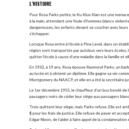
L’HISTOIRE
Pour Rosa Parks petite, le Ku Klux Klan est une menace 
à la main, attendant une foule d’hommes blancs violent
dangereuses, les enfants devant se coucher avec leurs vê
s’échapper.
Lorsque Rosa entre à l’école à Pine Level, dans un étab
région sont transportés par autobus vers leurs écoles, l
quitter l’école à cause d’une maladie dans la famille et
En 1932, à 19 ans, Rosa épouse Raymond Parks, un barbie
au lycée et à obtenir un diplôme. Elle gagne sa vie com
Montgomery du NAACP, et elle en a été la secrétaire ju
Le 1er décembre 1955, le chauffeur d’un bus bondé de la
passagers noirs de céder leur siège aux passagers blanc
Trois quittent leur siège, mais Parks refuse. Elle est a
$ pour les frais de justice. Elle refuse de payer et acc
Edgar Nixon, de l’aider à faire appel de la condamnation