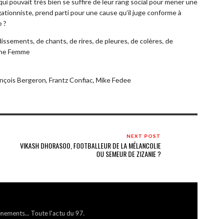
qui pouvait très bien se suffire de leur rang social pour mener une
égationniste, prend parti pour une cause qu’il juge conforme à
e ?
issements, de chants, de rires, de pleures, de colères, de
 une Femme
ançois Bergeron, Frantz Confiac, Mike Fedee
NEXT POST
VIKASH DHORASOO, FOOTBALLEUR DE LA MÉLANCOLIE
OU SEMEUR DE ZIZANIE ?
énements... Toute l'actu du 97.