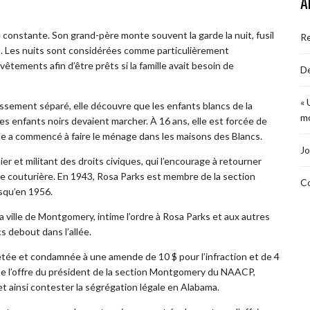
A
constante. Son grand-père monte souvent la garde la nuit, fusil
R
s. Les nuits sont considérées comme particulièrement
tements afin d’être prêts si la famille avait besoin de
De
« 
lissement séparé, elle découvre que les enfants blancs de la
mo
es enfants noirs devaient marcher. À 16 ans, elle est forcée de
 elle a commencé à faire le ménage dans les maisons des Blancs.
Jo
r et militant des droits civiques, qui l’encourage à retourner
me couturière. En 1943, Rosa Parks est membre de la section
Co
squ’en 1956.
 ville de Montgomery, intime l’ordre à Rosa Parks et aux autres
s debout dans l’allée.
rrêtée et condamnée à une amende de 10 $ pour l’infraction et de 4
epte l’offre du président de la section Montgomery du NAACP,
 et ainsi contester la ségrégation légale en Alabama.