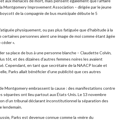
 et aux menaces de mort, mais pensent également que l’affaire
la
Montgomery Improvement Association – dirigée par le jeune
n boycott de la compagnie de bus municipale débute le 5
 fatiguée physiquement, ou pas plus fatiguée que d’habitude à la
en que certaines personnes aient une image de moi comme étant âgée
e céder ».
der sa place de bus à une personne blanche – Claudette Colvin,
lus tôt, et des dizaines d’autres femmes noires les avaient
gué. Cependant, en tant que secrétaire de la NAACP locale et
e, Parks allait bénéficier d’une publicité que ces autres
 de Montgomery embrassent la cause : des manifestations contre
ues séparées ont lieu partout aux États-Unis. Le 13 novembre
on d’un tribunal déclarant inconstitutionnel la séparation des
le lendemain.
éussie, Parks est devenue connue comme la «mère du