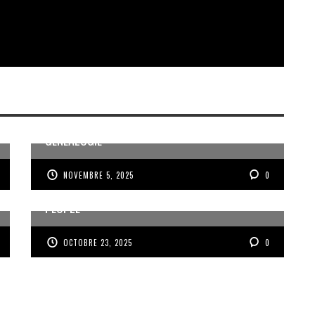
MÉMOIRE ET PARTAGE AUTOUR DE LA
GÉNÉALOGIE
NOVEMBRE 5, 2025
0
VOIX DES ONDES, VOIX DES YOLES, VOIX D’UN
PEUPLE
OCTOBRE 23, 2025
0