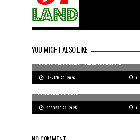
YOU MIGHT ALSO LIKE
COURONNER L’ÉCLAT, CÉLÉBRER L’UNITÉ
JANVIER 26, 2026
0
JEAN-PIERRE VOLET : « L’OBJECTIF EST DE
PRODUIRE DU BEAU »
OCTOBRE 24, 2025
0
NO COMMENT