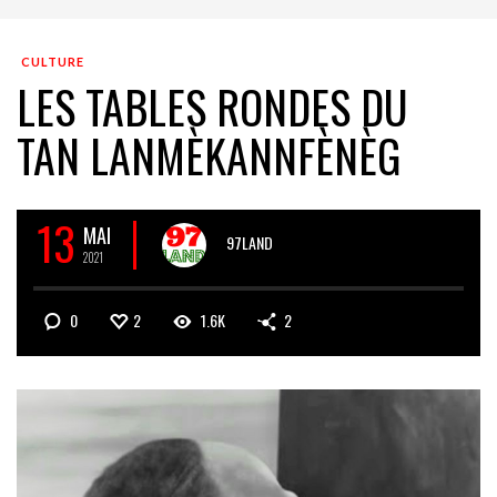
CULTURE
LES TABLES RONDES DU
TAN LANMÈKANNFÈNÈG
13
MAI
97LAND
2021
0
2
1.6K
2