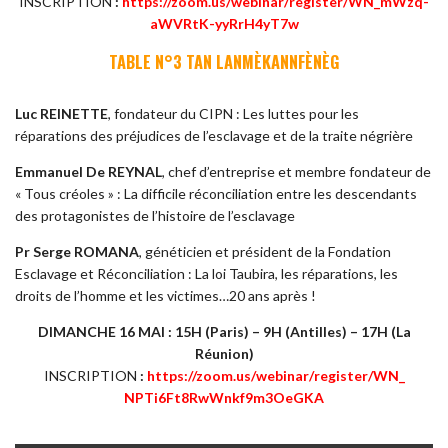
INSCRIPTION
:
https://zoom.us/webinar/
register/WN_mWzq-
aWVRtK-
yyRrH4yT7w
TABLE N°3 TAN LANMÈKANNFÈNÈG
Luc REINETTE
, fondateur du CIPN : Les luttes pour les
réparations des préjudices de l’esclavage et de la traite négrière
Emmanuel De REYNAL
, chef d’entreprise et membre fondateur de
« Tous créoles » : La difficile réconciliation entre les descendants
des protagonistes de l’histoire de l’esclavage
Pr Serge ROMANA
, généticien et président de la Fondation
Esclavage et Réconciliation : La loi Taubira, les réparations, les
droits de l’homme et les victimes…20 ans après !
DIMANCHE 16 MAI : 15H (Paris) – 9H (Antilles) – 17H (La
Réunion)
INSCRIPTION
:
https://zoom.us/webinar/
register/WN_
NPTi6Ft8RwWnkf9m3OeGKA