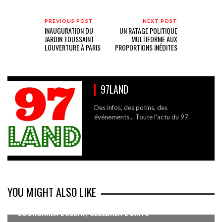
PREVIOUS POST
NEXT POST
INAUGURATION DU
UN RATAGE POLITIQUE
JARDIN TOUSSAINT
MULTIFORME AUX
LOUVERTURE À PARIS
PROPORTIONS INÉDITES
97LAND
Des infos, des potins, des
événements... Toute l'actu du 97.
YOU MIGHT ALSO LIKE
COURONNER L’ÉCLAT, CÉLÉBRER L’UNITÉ