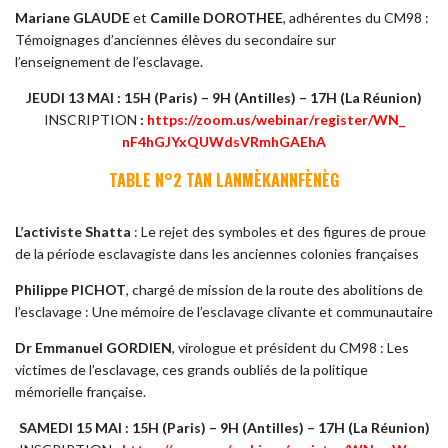
Mariane GLAUDE
et
Camille DOROTHEE
, adhérentes du CM98 :
Témoignages d’anciennes élèves du secondaire sur
l’enseignement de l’esclavage.
JEUDI 13 MAI :
15H (Paris) – 9H (Antilles) – 17H (La Réunion)
INSCRIPTION
:
https://zoom.us/webinar/
register/WN_
nF4hGJYxQUWdsVRmhGAEhA
TABLE N°2 TAN LANMÈKANNFÈNÈG
L’activiste Shatta
: Le rejet des symboles et des figures de proue
de la période esclavagiste dans les anciennes colonies françaises
Philippe PICHOT
, chargé de mission de la route des abolitions de
l’esclavage : Une mémoire de l’esclavage clivante et communautaire
Dr Emmanuel GORDIEN
, virologue et président du CM98 : Les
victimes de l’esclavage, ces grands oubliés de la politique
mémorielle française.
SAMEDI 15 MAI : 15H (Paris) – 9H (Antilles) – 17H (La Réunion)