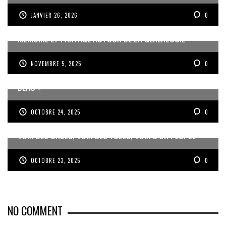
JANVIER 26, 2026
0
MÉMOIRE ET PARTAGE AUTOUR DE LA GÉNÉALOGIE
NOVEMBRE 5, 2025
0
JEAN-PIERRE VOLET : « L’OBJECTIF EST DE PRODUIRE DU
BEAU »
OCTOBRE 24, 2025
0
VOIX DES ONDES, VOIX DES YOLES, VOIX D’UN PEUPLE
OCTOBRE 23, 2025
0
NO COMMENT