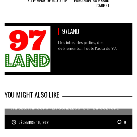
ELLE-MÊME DE MAYOTTE
EMMANUEL AU GRAND
CARBET
97LAND
Des infos, des potins, des
événements... Toute l'actu du 97.
YOU MIGHT ALSO LIKE
J’AI DEUX AMOURS : LA GUADELOUPE ET L’INCULTURE
DÉCEMBRE 10, 2021
0
JESSICA EGORGÉE À RIVIERE-PILOTE