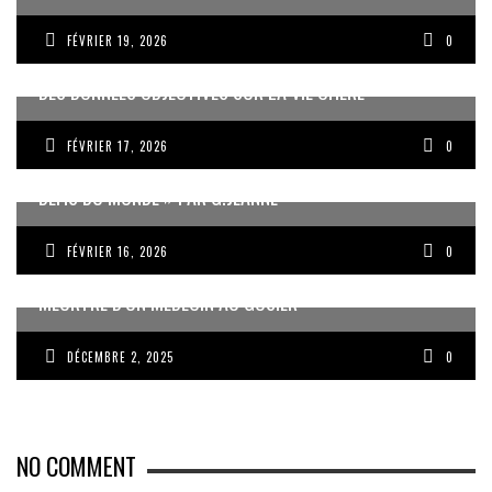
FÉVRIER 19, 2026
0
DES DONNÉES OBJECTIVES SUR LA VIE CHÈRE
FÉVRIER 17, 2026
0
« UN GOSIER FIER, FORT ET RESPONSABLE FACE AUX
DÉFIS DU MONDE » PAR G.JEANNE
FÉVRIER 16, 2026
0
MEURTRE D’UN MÉDECIN AU GOSIER
DÉCEMBRE 2, 2025
0
NO COMMENT