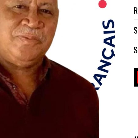
R
S
S