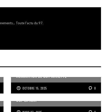
énements... Toute l'actu du 97.
MISE EN RETRAIT DE JEAN DARTRON ET
NOMINATION DE GUY MANETTE
OCTOBRE 15, 2025
0
ROUSSILLON ET LES GWADABOYS À LA GOLD
CUP EN JUIN