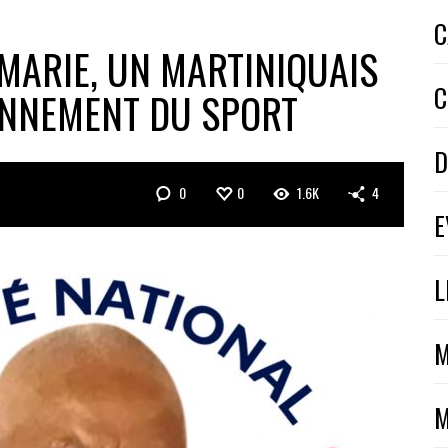
C
ARIE, UN MARTINIQUAIS
C
ONNEMENT DU SPORT
D
0
0
1.6K
4
E
L
M
M