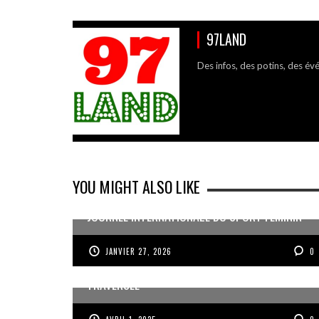
97LAND
Des infos, des potins, des év
YOU MIGHT ALSO LIKE
JOURNÉE INTERNATIONALE DU SPORT FÉMININ
JANVIER 27, 2026
0
LOÏC, U17, DÉCÉDÉ SUR LA ROUTE DE LA
TRAVERSÉE