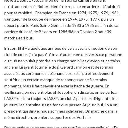
Né le 21 août 1953,
Janvion
démarrera sa carrière en tant
qu’attaquant mais Robert Herbin le replace en arrière latéral droit
pour sa rapidité. Champion de France en 1974, 1975, 1976, 1981,
vainqueur de la coupe de France en 1974, 1975 , 1977, puis un
départ pour le Paris Saint-Germain de 1983 à 1985 et la fin de sa
carrière du coté de Béziers en 1985/86 en Division 2 pour 39
matchs et 1 but.
En conflit il y a quelques années de cela avec la direction de son
club de cœur, (il n’a pas été invité au musée des verts car personne
du club ne voulait prendre en charge son billet d’avion et certains
anciens lui ayant tourné le dos) Gerard Janvion est désormais
associé aux cérémonies stéphanoises. « J’ai pu effectivement
souffrir d’un certain manque de reconnaissance à certains
moments. Mais il faut savoir enterrer la hache de guerre. En
vieillissant, on devient plus philosophe, on discute, on se parle…
L’ASSE restera toujours l’ASSE, un club à part. Les dirigeants, les
joueurs, les entraîneurs ne font que passer. Aujourd’hui, il y a un
président qui dirige, nous sommes solidaires. On marche dans la
même direction, premiers supporter des Verts ! »
Des anecdotes peu connues sur sa carrière comme celle-ci : « En