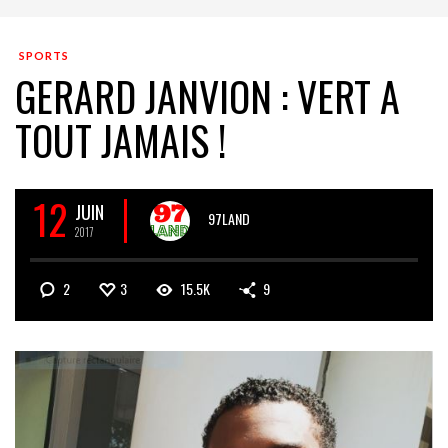
SPORTS
GERARD JANVION : VERT A
TOUT JAMAIS !
12
JUIN
97LAND
2017
2
3
15.5K
9