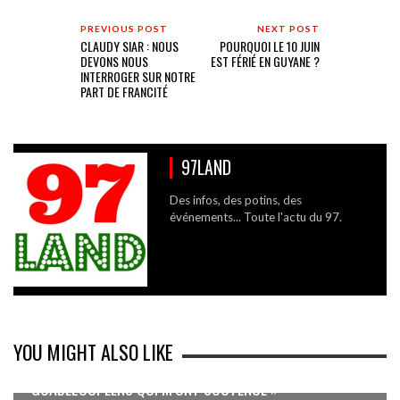
PREVIOUS POST
NEXT POST
CLAUDY SIAR : NOUS
POURQUOI LE 10 JUIN
DEVONS NOUS
EST FÉRIÉ EN GUYANE ?
INTERROGER SUR NOTRE
PART DE FRANCITÉ
97LAND
Des infos, des potins, des
événements... Toute l'actu du 97.
YOU MIGHT ALSO LIKE
« J’AI UNE PENSÉE PARTICULIÈRE POUR LES
GUADELOUPÉENS QUI M’ONT SOUTENUE »