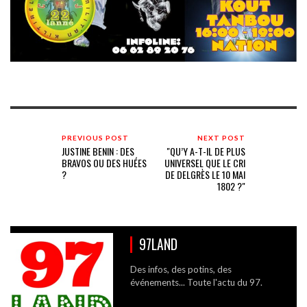
PREVIOUS POST
NEXT POST
JUSTINE BENIN : DES
"QU’Y A-T-IL DE PLUS
BRAVOS OU DES HUÉES
UNIVERSEL QUE LE CRI
?
DE DELGRÈS LE 10 MAI
1802 ?"
97LAND
Des infos, des potins, des
événements... Toute l'actu du 97.