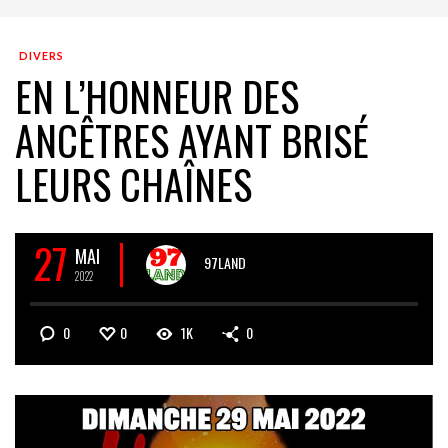
DIVERS
EN L’HONNEUR DES
ANCÊTRES AYANT BRISÉ
LEURS CHAÎNES
27
MAI
97LAND
2022
0
0
1K
0