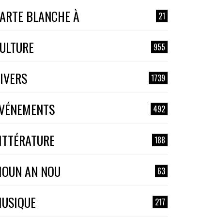
ARTE BLANCHE À
21
ULTURE
955
IVERS
1739
VÉNEMENTS
492
ITTÉRATURE
188
OUN AN NOU
63
USIQUE
217