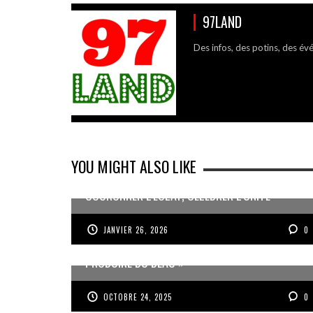
97LAND
Des infos, des potins, des év
YOU MIGHT ALSO LIKE
COURONNER L’ÉCLAT, CÉLÉBRER L’UNITÉ
JANVIER 26, 2026
0
JEAN-PIERRE VOLET : « L’OBJECTIF EST DE
PRODUIRE DU BEAU »
OCTOBRE 24, 2025
0