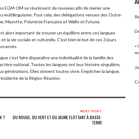
A
, les EGM-OM se réunissent de nouveau afin de mener une
 au multilinguisme. Pour cela, des délégations venues des Outre-
R
, Mayotte, Polynésie Française et Wallis et Futuna.
De
 est alors important de trouver un équilibre entre ces langues
 et la vie sociale et culturelle. C’est bien le but de ces 3 jours
« 
oncernés.
mo
ue c’est faire disparaître une individualité de la famille des
tère national. Toutes les langues ont leur histoire singulière,
Jo
ux générations. Elles doivent toutes vivre. Empêcher la langue,
résidente de la Région Réunion.
Co
NEXT POST
X ?
DU ROUGE, DU VERT ET DU JAUNE FLOTTANT À BASSE-
TERRE