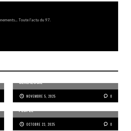
énements... Toute l'actu du 97.
MÉMOIRE ET PARTAGE AUTOUR DE LA
GÉNÉALOGIE
NOVEMBRE 5, 2025
0
VOIX DES ONDES, VOIX DES YOLES, VOIX D’UN
PEUPLE
OCTOBRE 23, 2025
0