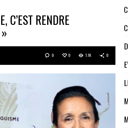
C
E, C’EST RENDRE
C
 »
D
0
0
1.1K
0
E
L
M
M