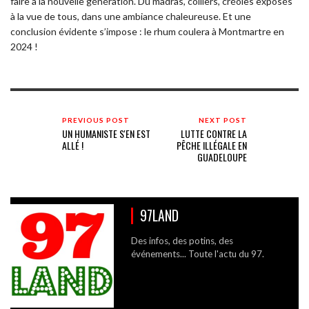
faire à la nouvelle génération. Du madras, colliers, créoles exposés
à la vue de tous, dans une ambiance chaleureuse. Et une
conclusion évidente s’impose : le rhum coulera à Montmartre en
2024 !
PREVIOUS POST
NEXT POST
UN HUMANISTE S'EN EST
LUTTE CONTRE LA
ALLÉ !
PÊCHE ILLÉGALE EN
GUADELOUPE
97LAND
Des infos, des potins, des
événements... Toute l'actu du 97.