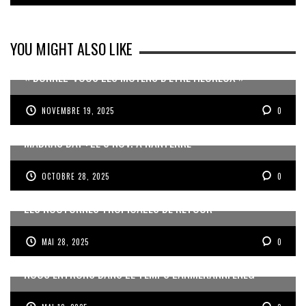
YOU MIGHT ALSO LIKE
« DONNEZ-VOUS LES MOYENS D’ÊTRE HEUREUX »
NOVEMBRE 19, 2025
0
MADRAS DAY : LE 8 NOV. À NANTERRE
OCTOBRE 28, 2025
0
LES NOCTURNES TROPICALES DE RETOUR
MAI 28, 2025
0
NOUS ENTRONS DANS LE TEMPS LANMÈKANNFÈNÈG