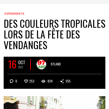
EVÉNEMENTS
DES COULEURS TROPICALES
LORS DE LA FÊTE DES
VENDANGES
16
OCT
97LAND
2023
0
253
824
255