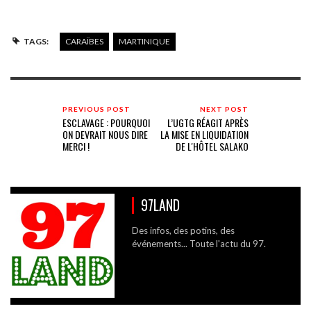
TAGS:
CARAÏBES
MARTINIQUE
PREVIOUS POST
NEXT POST
ESCLAVAGE : POURQUOI
L’UGTG RÉAGIT APRÈS
ON DEVRAIT NOUS DIRE
LA MISE EN LIQUIDATION
MERCI !
DE L'HÔTEL SALAKO
97LAND
Des infos, des potins, des
événements... Toute l'actu du 97.