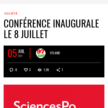
SOCIÉTÉ
CONFÉRENCE INAUGURALE
LE 8 JUILLET
05
JUIL
97LAND
2021
0
3
1.2K
1