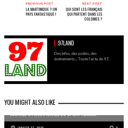
PREVIOUS POST
NEXT POST
LA MARTINIQUE ? UN
QUI SONT LES FRANÇAIS
PAYS FANTASTIQUE !
QUI PARTENT DANS LES
COLONIES ?
97LAND
Des infos, des potins, des
événements... Toute l'actu du 97.
YOU MIGHT ALSO LIKE
JOURNÉE INTERNATIONALE DU SPORT FÉMININ
JANVIER 27, 2026
0