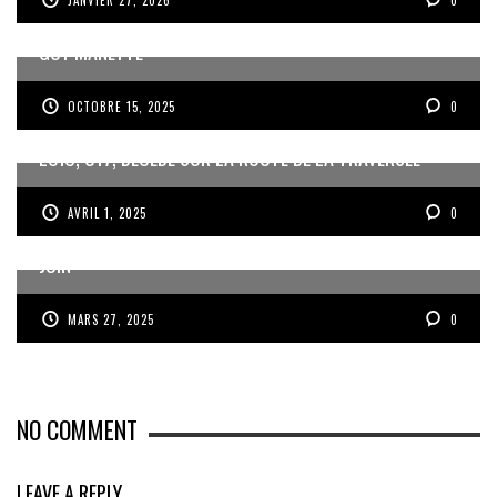
MISE EN RETRAIT DE JEAN DARTRON ET NOMINATION DE
GUY MANETTE
OCTOBRE 15, 2025
0
LOÏC, U17, DÉCÉDÉ SUR LA ROUTE DE LA TRAVERSÉE
AVRIL 1, 2025
0
ROUSSILLON ET LES GWADABOYS À LA GOLD CUP EN
JUIN
MARS 27, 2025
0
NO COMMENT
LEAVE A REPLY