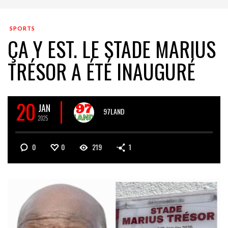
SPORTS
ÇA Y EST. LE STADE MARIUS
TRÉSOR A ÉTÉ INAUGURÉ
20
JAN
97LAND
2025
0
0
219
1